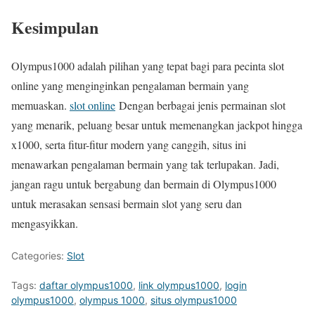
Kesimpulan
Olympus1000 adalah pilihan yang tepat bagi para pecinta slot
online yang menginginkan pengalaman bermain yang
memuaskan.
slot online
Dengan berbagai jenis permainan slot
yang menarik, peluang besar untuk memenangkan jackpot hingga
x1000, serta fitur-fitur modern yang canggih, situs ini
menawarkan pengalaman bermain yang tak terlupakan. Jadi,
jangan ragu untuk bergabung dan bermain di Olympus1000
untuk merasakan sensasi bermain slot yang seru dan
mengasyikkan.
Categories:
Slot
Tags:
daftar olympus1000
,
link olympus1000
,
login
olympus1000
,
olympus 1000
,
situs olympus1000