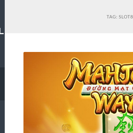
TAG:
SLOT
LETNIO.COM