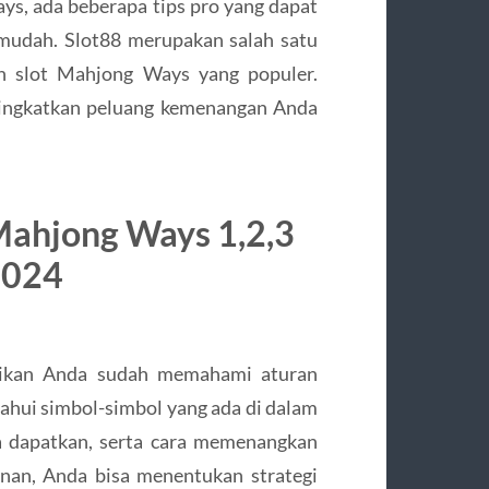
ys, ada beberapa tips pro yang dapat
udah. Slot88 merupakan salah satu
 slot Mahjong Ways yang populer.
ningkatkan peluang kemenangan Anda
Mahjong Ways 1,2,3
 2024
stikan Anda sudah memahami aturan
ahui simbol-simbol yang ada di dalam
a dapatkan, serta cara memenangkan
an, Anda bisa menentukan strategi