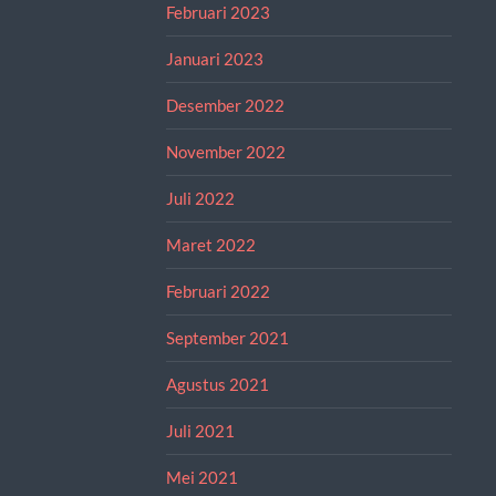
Februari 2023
Januari 2023
Desember 2022
November 2022
Juli 2022
Maret 2022
Februari 2022
September 2021
Agustus 2021
Juli 2021
Mei 2021