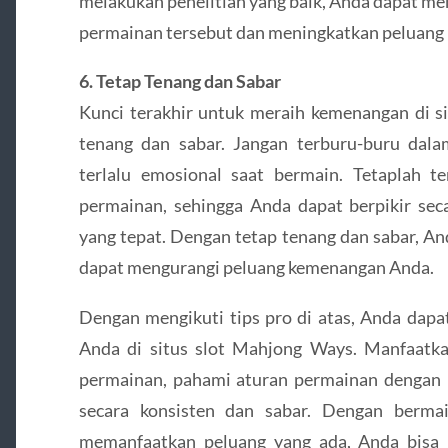
melakukan penelitian yang baik, Anda dapat 
permainan tersebut dan meningkatkan peluang
6. Tetap Tenang dan Sabar
Kunci terakhir untuk meraih kemenangan di s
tenang dan sabar. Jangan terburu-buru dal
terlalu emosional saat bermain. Tetaplah 
permainan, sehingga Anda dapat berpikir sec
yang tepat. Dengan tetap tenang dan sabar, A
dapat mengurangi peluang kemenangan Anda.
Dengan mengikuti tips pro di atas, Anda dap
Anda di situs slot Mahjong Ways. Manfaatkan
permainan, pahami aturan permainan dengan b
secara konsisten dan sabar. Dengan berma
memanfaatkan peluang yang ada, Anda bisa