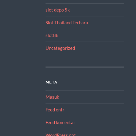
slot depo 5k
Slot Thailand Terbaru
slot88
Uncategorized
META
Masuk
Feed entri
Feed komentar
WordPress.org