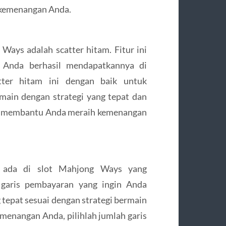
 kemenangan Anda.
 Ways adalah scatter hitam. Fitur ini
a Anda berhasil mendapatkannya di
tter hitam ini dengan baik untuk
ain dengan strategi yang tepat dan
at membantu Anda meraih kemenangan
ng ada di slot Mahjong Ways yang
garis pembayaran yang ingin Anda
g tepat sesuai dengan strategi bermain
menangan Anda, pilihlah jumlah garis