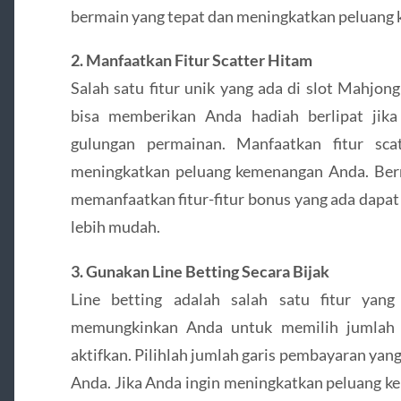
bermain yang tepat dan meningkatkan peluang
2. Manfaatkan Fitur Scatter Hitam
Salah satu fitur unik yang ada di slot Mahjong
bisa memberikan Anda hadiah berlipat jik
gulungan permainan. Manfaatkan fitur sca
meningkatkan peluang kemenangan Anda. Berm
memanfaatkan fitur-fitur bonus yang ada dap
lebih mudah.
3. Gunakan Line Betting Secara Bijak
Line betting adalah salah satu fitur ya
memungkinkan Anda untuk memilih jumlah 
aktifkan. Pilihlah jumlah garis pembayaran yan
Anda. Jika Anda ingin meningkatkan peluang ke