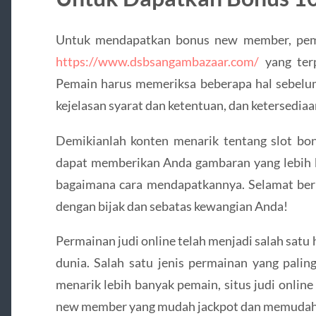
Untuk mendapatkan bonus new member, pemai
https://www.dsbsangambazaar.com/
yang terp
Pemain harus memeriksa beberapa hal sebelum
kejelasan syarat dan ketentuan, dan ketersedia
Demikianlah konten menarik tentang slot b
dapat memberikan Anda gambaran yang lebih
bagaimana cara mendapatkannya. Selamat ber
dengan bijak dan sebatas kewangian Anda!
Permainan judi online telah menjadi salah satu 
dunia. Salah satu jenis permainan yang palin
menarik lebih banyak pemain, situs judi onli
new member yang mudah jackpot dan memudah