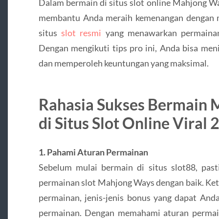
Dalam bermain di situs slot online Mahjong Wa
membantu Anda meraih kemenangan dengan m
situs
slot resmi
yang menawarkan permainan
Dengan mengikuti tips pro ini, Anda bisa me
dan memperoleh keuntungan yang maksimal.
Rahasia Sukses Bermain 
di Situs Slot Online Viral
1. Pahami Aturan Permainan
Sebelum mulai bermain di situs slot88, pa
permainan slot Mahjong Ways dengan baik. Ket
permainan, jenis-jenis bonus yang dapat And
permainan. Dengan memahami aturan permain