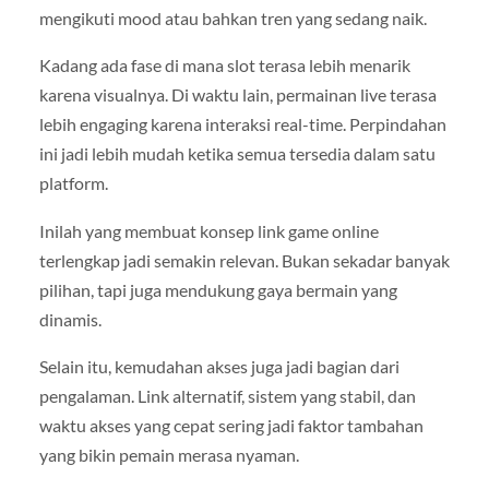
mengikuti mood atau bahkan tren yang sedang naik.
Kadang ada fase di mana slot terasa lebih menarik
karena visualnya. Di waktu lain, permainan live terasa
lebih engaging karena interaksi real-time. Perpindahan
ini jadi lebih mudah ketika semua tersedia dalam satu
platform.
Inilah yang membuat konsep link game online
terlengkap jadi semakin relevan. Bukan sekadar banyak
pilihan, tapi juga mendukung gaya bermain yang
dinamis.
Selain itu, kemudahan akses juga jadi bagian dari
pengalaman. Link alternatif, sistem yang stabil, dan
waktu akses yang cepat sering jadi faktor tambahan
yang bikin pemain merasa nyaman.