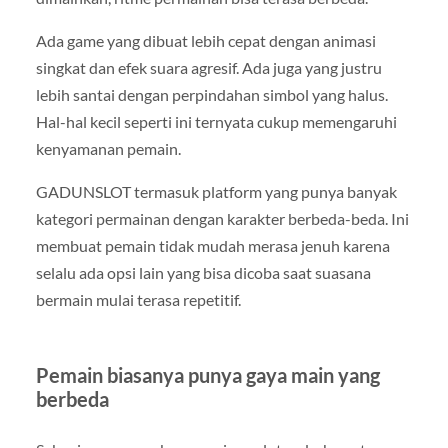
Ada game yang dibuat lebih cepat dengan animasi
singkat dan efek suara agresif. Ada juga yang justru
lebih santai dengan perpindahan simbol yang halus.
Hal-hal kecil seperti ini ternyata cukup memengaruhi
kenyamanan pemain.
GADUNSLOT termasuk platform yang punya banyak
kategori permainan dengan karakter berbeda-beda. Ini
membuat pemain tidak mudah merasa jenuh karena
selalu ada opsi lain yang bisa dicoba saat suasana
bermain mulai terasa repetitif.
Pemain biasanya punya gaya main yang
berbeda