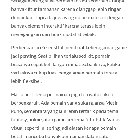
Sebagian orang suka permainan slot sederhana tanpa
banyak fitur tambahan karena dianggap lebih ringan
dimainkan. Tapi ada juga yang menikmati slot dengan
banyak elemen interaktif karena terasa lebih
menegangkan dan tidak mudah ditebak.
Perbedaan preferensi ini membuat keberagaman game
jadi penting. Saat pilihan terlalu sedikit, pemain
biasanya cepat kehilangan minat. Sebaliknya, ketika
variasinya cukup luas, pengalaman bermain terasa
lebih fleksibel.
Hal seperti tema permainan juga ternyata cukup
berpengaruh. Ada pemain yang suka nuansa Mesir
kuno, sementara yang lain lebih tertarik pada tema
fantasy, anime, atau game bertema futuristik. Variasi
visual seperti ini sering jadi alasan kenapa pemain
betah mencoba banyak permainan dalam satu