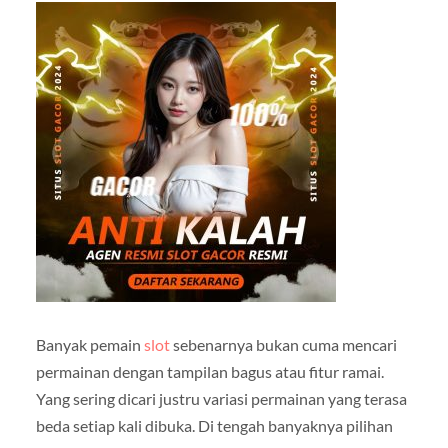
Banyak pemain
slot
sebenarnya bukan cuma mencari
permainan dengan tampilan bagus atau fitur ramai.
Yang sering dicari justru variasi permainan yang terasa
beda setiap kali dibuka. Di tengah banyaknya pilihan