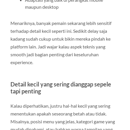
maupun desktop
Menariknya, banyak pemain sekarang lebih sensitif
terhadap detail kecil seperti ini. Sedikit delay saja
kadang sudah cukup untuk bikin mereka pindah ke
platform lain. Jadi wajar kalau aspek teknis yang
smooth jadi bagian penting dari keseluruhan
experience.
Detail kecil yang sering dianggap sepele
tapi penting
Kalau diperhatikan, justru hal-hal kecil yang sering
menentukan apakah seseorang betah atau tidak.
Misalnya, posisi menu yang jelas, kategori game yang
mudah dipahami, atau bahkan warna tampilan yang