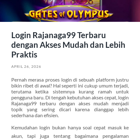
Login Rajanaga99 Terbaru
dengan Akses Mudah dan Lebih
Praktis
APRIL 26, 2026
Pernah merasa proses login di sebuah platform justru
bikin ribet di awal? Hal seperti ini cukup umum terjadi,
terutama ketika sistemnya kurang ramah untuk
pengguna baru. Di tengah kebutuhan akses cepat, login
Rajanaga99 terbaru dengan akses mudah menjadi
topik yang sering dicari karena dianggap lebih
sederhana dan efisien.
Kemudahan login bukan hanya soal cepat masuk ke
akun, tapi juga tentang bagaimana pengalaman