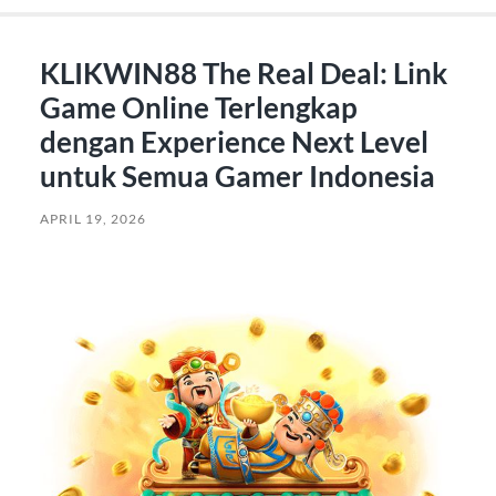
KLIKWIN88 The Real Deal: Link
Game Online Terlengkap
dengan Experience Next Level
untuk Semua Gamer Indonesia
APRIL 19, 2026