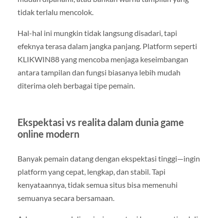
tidak terlalu mencolok.
Hal-hal ini mungkin tidak langsung disadari, tapi
efeknya terasa dalam jangka panjang. Platform seperti
KLIKWIN88 yang mencoba menjaga keseimbangan
antara tampilan dan fungsi biasanya lebih mudah
diterima oleh berbagai tipe pemain.
Ekspektasi vs realita dalam dunia game
online modern
Banyak pemain datang dengan ekspektasi tinggi—ingin
platform yang cepat, lengkap, dan stabil. Tapi
kenyataannya, tidak semua situs bisa memenuhi
semuanya secara bersamaan.