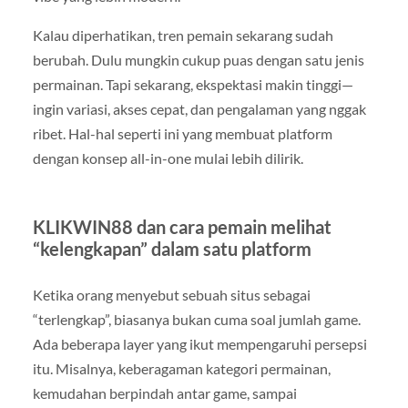
Kalau diperhatikan, tren pemain sekarang sudah
berubah. Dulu mungkin cukup puas dengan satu jenis
permainan. Tapi sekarang, ekspektasi makin tinggi—
ingin variasi, akses cepat, dan pengalaman yang nggak
ribet. Hal-hal seperti ini yang membuat platform
dengan konsep all-in-one mulai lebih dilirik.
KLIKWIN88 dan cara pemain melihat
“kelengkapan” dalam satu platform
Ketika orang menyebut sebuah situs sebagai
“terlengkap”, biasanya bukan cuma soal jumlah game.
Ada beberapa layer yang ikut mempengaruhi persepsi
itu. Misalnya, keberagaman kategori permainan,
kemudahan berpindah antar game, sampai