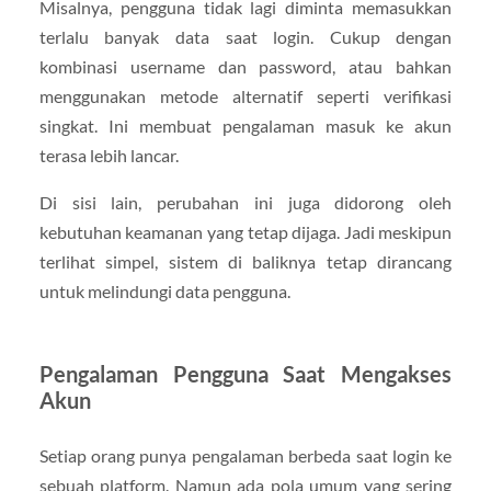
Misalnya, pengguna tidak lagi diminta memasukkan
terlalu banyak data saat login. Cukup dengan
kombinasi username dan password, atau bahkan
menggunakan metode alternatif seperti verifikasi
singkat. Ini membuat pengalaman masuk ke akun
terasa lebih lancar.
Di sisi lain, perubahan ini juga didorong oleh
kebutuhan keamanan yang tetap dijaga. Jadi meskipun
terlihat simpel, sistem di baliknya tetap dirancang
untuk melindungi data pengguna.
Pengalaman Pengguna Saat Mengakses
Akun
Setiap orang punya pengalaman berbeda saat login ke
sebuah platform. Namun ada pola umum yang sering