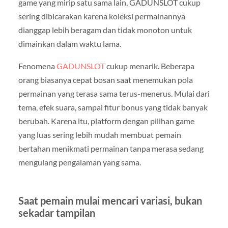
game yang mirip satu sama lain, GADUNSLOT cukup
sering dibicarakan karena koleksi permainannya
dianggap lebih beragam dan tidak monoton untuk
dimainkan dalam waktu lama.
Fenomena
GADUNSLOT
cukup menarik. Beberapa
orang biasanya cepat bosan saat menemukan pola
permainan yang terasa sama terus-menerus. Mulai dari
tema, efek suara, sampai fitur bonus yang tidak banyak
berubah. Karena itu, platform dengan pilihan game
yang luas sering lebih mudah membuat pemain
bertahan menikmati permainan tanpa merasa sedang
mengulang pengalaman yang sama.
Saat pemain mulai mencari variasi, bukan
sekadar tampilan