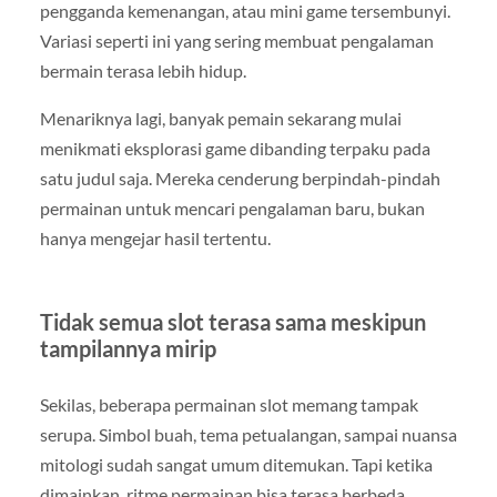
pengganda kemenangan, atau mini game tersembunyi.
Variasi seperti ini yang sering membuat pengalaman
bermain terasa lebih hidup.
Menariknya lagi, banyak pemain sekarang mulai
menikmati eksplorasi game dibanding terpaku pada
satu judul saja. Mereka cenderung berpindah-pindah
permainan untuk mencari pengalaman baru, bukan
hanya mengejar hasil tertentu.
Tidak semua slot terasa sama meskipun
tampilannya mirip
Sekilas, beberapa permainan slot memang tampak
serupa. Simbol buah, tema petualangan, sampai nuansa
mitologi sudah sangat umum ditemukan. Tapi ketika
dimainkan, ritme permainan bisa terasa berbeda.