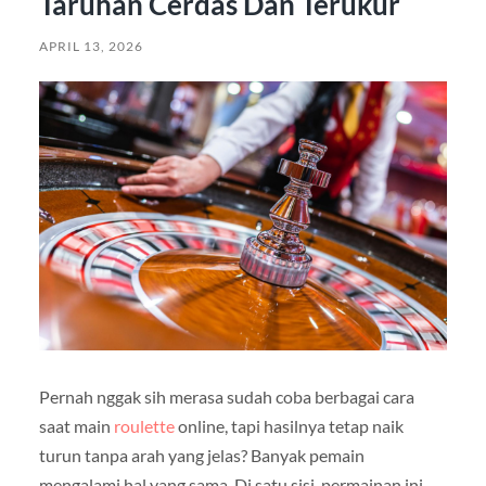
Taruhan Cerdas Dan Terukur
APRIL 13, 2026
Pernah nggak sih merasa sudah coba berbagai cara
saat main
roulette
online, tapi hasilnya tetap naik
turun tanpa arah yang jelas? Banyak pemain
mengalami hal yang sama. Di satu sisi, permainan ini