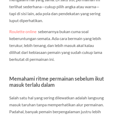
terlihat sederhana—cukup pilih angka atau warna—
tapi di sisi lain, ada pola dan pendekatan yang sering
luput diperhatikan.
Roulette online
sebenarnya bukan cuma soal
keberuntungan semata. Ada cara bermain yang lebih
terukur, lebih tenang, dan lebih masuk akal kalau
dilihat dari kebiasaan pemain yang sudah cukup lama
berkutat di permainan ini.
Memahami ritme permainan sebelum ikut
masuk terlalu dalam
Salah satu hal yang sering dilewatkan adalah langsung
masuk taruhan tanpa memperhatikan alur permainan.
Padahal, banyak pemain berpengalaman justru lebih