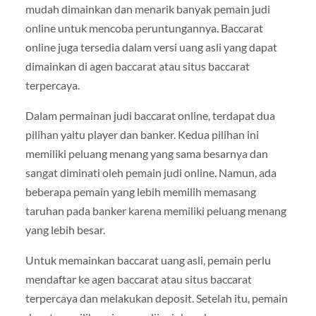
mudah dimainkan dan menarik banyak pemain judi
online untuk mencoba peruntungannya. Baccarat
online juga tersedia dalam versi uang asli yang dapat
dimainkan di agen baccarat atau situs baccarat
terpercaya.
Dalam permainan judi baccarat online, terdapat dua
pilihan yaitu player dan banker. Kedua pilihan ini
memiliki peluang menang yang sama besarnya dan
sangat diminati oleh pemain judi online. Namun, ada
beberapa pemain yang lebih memilih memasang
taruhan pada banker karena memiliki peluang menang
yang lebih besar.
Untuk memainkan baccarat uang asli, pemain perlu
mendaftar ke agen baccarat atau situs baccarat
terpercaya dan melakukan deposit. Setelah itu, pemain