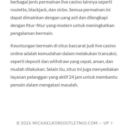
berbagai jenis permainan live casino lainnya seperti
roulette, blackjack, dan sicbo. Semua permainan ini
dapat dimainkan dengan uang asli dan dilengkapi
dengan fitur-fitur yang modern untuk meningkatkan
pengalaman bermain.
Keuntungan bermain di situs baccarat judi live casino
online adalah kemudahan dalam melakukan transaksi,
seperti deposit dan withdraw yang cepat, aman, dan
mudah dilakukan. Selain itu, situs ini juga menyediakan
layanan pelanggan yang aktif 24 jam untuk membantu
pemain dalam mengatasi masalah.
© 2026
MICHAELKORSOUTLETNIO.COM
—
UP ↑