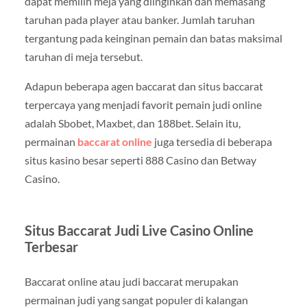
dapat memilih meja yang diinginkan dan memasang
taruhan pada player atau banker. Jumlah taruhan
tergantung pada keinginan pemain dan batas maksimal
taruhan di meja tersebut.
Adapun beberapa agen baccarat dan situs baccarat
terpercaya yang menjadi favorit pemain judi online
adalah Sbobet, Maxbet, dan 188bet. Selain itu,
permainan
baccarat online
juga tersedia di beberapa
situs kasino besar seperti 888 Casino dan Betway
Casino.
Situs Baccarat Judi Live Casino Online
Terbesar
Baccarat online atau judi baccarat merupakan
permainan judi yang sangat populer di kalangan