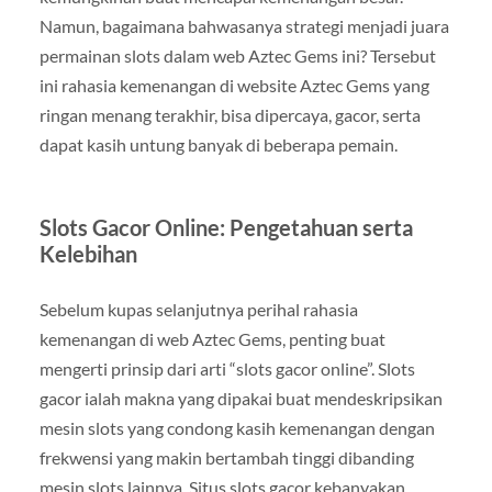
Namun, bagaimana bahwasanya strategi menjadi juara
permainan slots dalam web Aztec Gems ini? Tersebut
ini rahasia kemenangan di website Aztec Gems yang
ringan menang terakhir, bisa dipercaya, gacor, serta
dapat kasih untung banyak di beberapa pemain.
Slots Gacor Online: Pengetahuan serta
Kelebihan
Sebelum kupas selanjutnya perihal rahasia
kemenangan di web Aztec Gems, penting buat
mengerti prinsip dari arti “slots gacor online”. Slots
gacor ialah makna yang dipakai buat mendeskripsikan
mesin slots yang condong kasih kemenangan dengan
frekwensi yang makin bertambah tinggi dibanding
mesin slots lainnya. Situs slots gacor kebanyakan