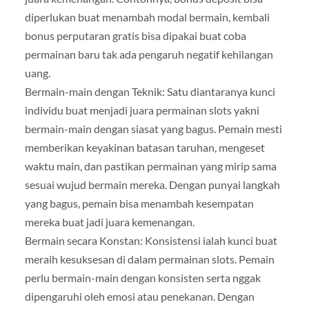
diperlukan buat menambah modal bermain, kembali
bonus perputaran gratis bisa dipakai buat coba
permainan baru tak ada pengaruh negatif kehilangan
uang.
Bermain-main dengan Teknik: Satu diantaranya kunci
individu buat menjadi juara permainan slots yakni
bermain-main dengan siasat yang bagus. Pemain mesti
memberikan keyakinan batasan taruhan, mengeset
waktu main, dan pastikan permainan yang mirip sama
sesuai wujud bermain mereka. Dengan punyai langkah
yang bagus, pemain bisa menambah kesempatan
mereka buat jadi juara kemenangan.
Bermain secara Konstan: Konsistensi ialah kunci buat
meraih kesuksesan di dalam permainan slots. Pemain
perlu bermain-main dengan konsisten serta nggak
dipengaruhi oleh emosi atau penekanan. Dengan