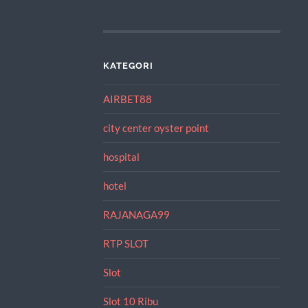
KATEGORI
AIRBET88
city center oyster point
hospital
hotel
RAJANAGA99
RTP SLOT
Slot
Slot 10 Ribu