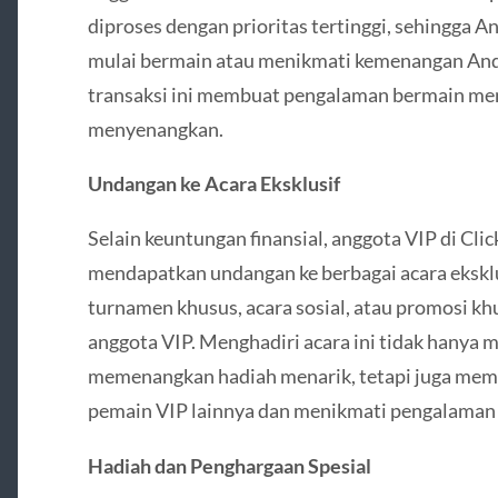
diproses dengan prioritas tertinggi, sehingga 
mulai bermain atau menikmati kemenangan Anda
transaksi ini membuat pengalaman bermain men
menyenangkan.
Undangan ke Acara Eksklusif
Selain keuntungan finansial, anggota VIP di Cl
mendapatkan undangan ke berbagai acara eksklus
turnamen khusus, acara sosial, atau promosi kh
anggota VIP. Menghadiri acara ini tidak hany
memenangkan hadiah menarik, tetapi juga mem
pemain VIP lainnya dan menikmati pengalaman
Hadiah dan Penghargaan Spesial