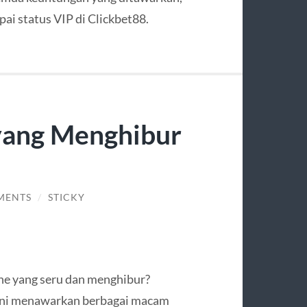
ai status VIP di Clickbet88.
 yang Menghibur
MENTS
/
STICKY
ne yang seru dan menghibur?
m ini menawarkan berbagai macam