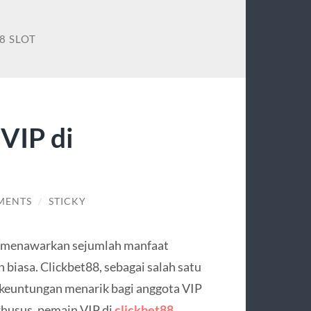
8 SLOT
VIP di
MENTS
/
STICKY
lu menawarkan sejumlah manfaat
 biasa. Clickbet88, sebagai salah satu
 keuntungan menarik bagi anggota VIP
khusus, pemain VIP di
clickbet88