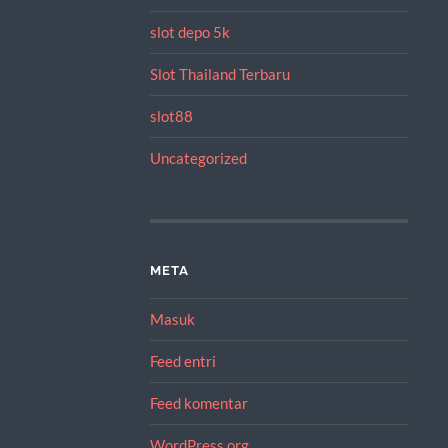
slot depo 5k
Slot Thailand Terbaru
slot88
Uncategorized
META
Masuk
Feed entri
Feed komentar
WordPress.org