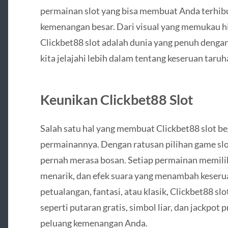
permainan slot yang bisa membuat Anda terhib
kemenangan besar. Dari visual yang memukau hi
Clickbet88 slot adalah dunia yang penuh denga
kita jelajahi lebih dalam tentang keseruan taruha
Keunikan Clickbet88 Slot
Salah satu hal yang membuat Clickbet88 slot be
permainannya. Dengan ratusan pilihan game slot
pernah merasa bosan. Setiap permainan memiliki
menarik, dan efek suara yang menambah keser
petualangan, fantasi, atau klasik, Clickbet88 sl
seperti putaran gratis, simbol liar, dan jackpo
peluang kemenangan Anda.