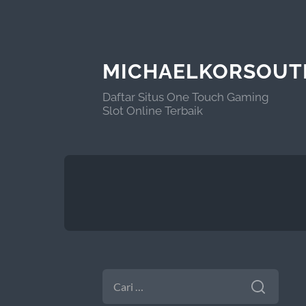
MICHAELKORSOUT
Daftar Situs One Touch Gaming
Slot Online Terbaik
CARI
UNTUK: