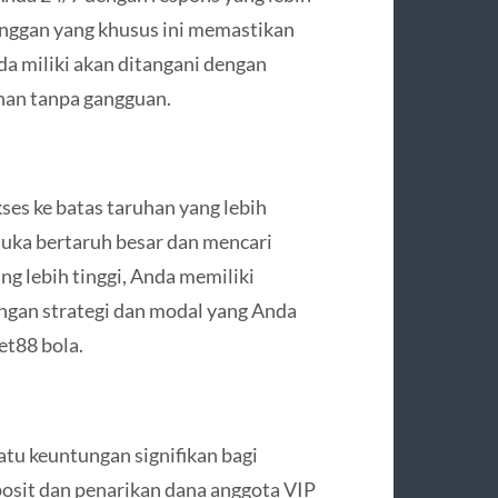
langgan yang khusus ini memastikan
a miliki akan ditangani dengan
nan tanpa gangguan.
es ke batas taruhan yang lebih
 suka bertaruh besar dan mencari
g lebih tinggi, Anda memiliki
engan strategi dan modal yang Anda
et88 bola.
satu keuntungan signifikan bagi
osit dan penarikan dana anggota VIP