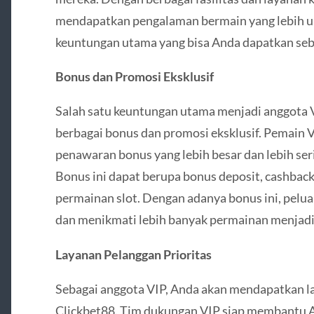
mendapatkan pengalaman bermain yang lebih un
keuntungan utama yang bisa Anda dapatkan seba
Bonus dan Promosi Eksklusif
Salah satu keuntungan utama menjadi anggota V
berbagai bonus dan promosi eksklusif. Pemain 
penawaran bonus yang lebih besar dan lebih ser
Bonus ini dapat berupa bonus deposit, cashback,
permainan slot. Dengan adanya bonus ini, pelu
dan menikmati lebih banyak permainan menjadi 
Layanan Pelanggan Prioritas
Sebagai anggota VIP, Anda akan mendapatkan la
Clickbet88. Tim dukungan VIP siap membantu A