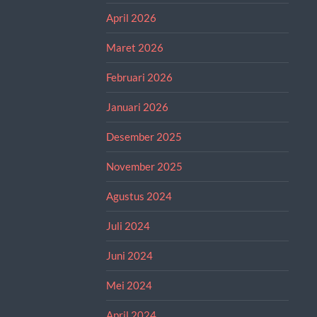
April 2026
Maret 2026
Februari 2026
Januari 2026
Desember 2025
November 2025
Agustus 2024
Juli 2024
Juni 2024
Mei 2024
April 2024