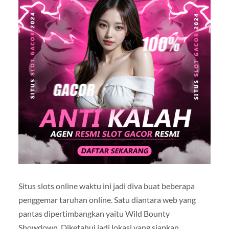
Situs slots online waktu ini jadi diva buat beberapa
penggemar taruhan online. Satu diantara web yang
pantas dipertimbangkan yaitu Wild Bounty
Showdown. Diketahui jadi lokasi yang siapkan