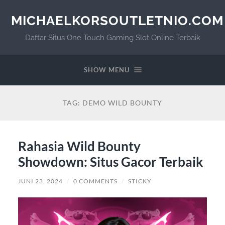
MICHAELKORSOUTLETNIO.COM
Daftar Situs One Touch Gaming Slot Online Terbaik
SHOW MENU
TAG:
DEMO WILD BOUNTY
Rahasia Wild Bounty
Showdown: Situs Gacor Terbaik
JUNI 23, 2024
/
0 COMMENTS
/
STICKY