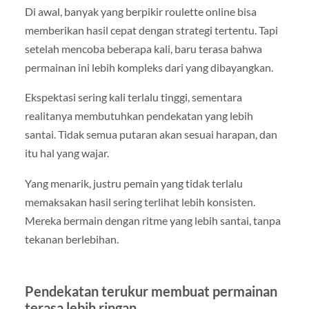
Di awal, banyak yang berpikir roulette online bisa
memberikan hasil cepat dengan strategi tertentu. Tapi
setelah mencoba beberapa kali, baru terasa bahwa
permainan ini lebih kompleks dari yang dibayangkan.
Ekspektasi sering kali terlalu tinggi, sementara
realitanya membutuhkan pendekatan yang lebih
santai. Tidak semua putaran akan sesuai harapan, dan
itu hal yang wajar.
Yang menarik, justru pemain yang tidak terlalu
memaksakan hasil sering terlihat lebih konsisten.
Mereka bermain dengan ritme yang lebih santai, tanpa
tekanan berlebihan.
Pendekatan terukur membuat permainan
terasa lebih ringan