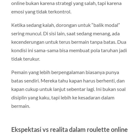
online bukan karena strategi yang salah, tapi karena
emosi yang tidak terkontrol.
Ketika sedang kalah, dorongan untuk “balik modal”
sering muncul. Di sisi lain, saat sedang menang, ada
kecenderungan untuk terus bermain tanpa batas. Dua
kondisi ini sama-sama bisa membuat pola taruhan jadi
tidak terukur.
Pemain yang lebih berpengalaman biasanya punya
batas sendiri. Mereka tahu kapan harus berhenti, dan
kapan cukup untuk lanjut sebentar lagi. Ini bukan soal
disiplin yang kaku, tapi lebih ke kesadaran dalam
bermain.
Ekspektasi vs realita dalam roulette online