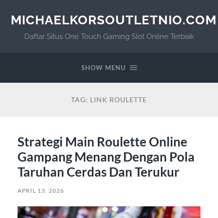
MICHAELKORSOUTLETNIO.COM
Daftar Situs One Touch Gaming Slot Online Terbaik
SHOW MENU
TAG:
LINK ROULETTE
Strategi Main Roulette Online
Gampang Menang Dengan Pola
Taruhan Cerdas Dan Terukur
APRIL 13, 2026