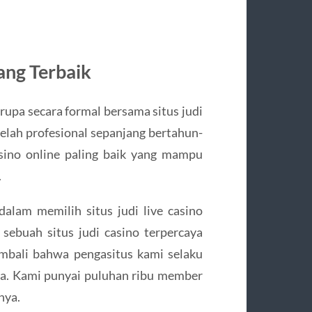
ang Terbaik
erupa secara formal bersama situs judi
 telah profesional sepanjang bertahun-
sino online paling baik yang mampu
.
alam memilih situs judi live casino
sebuah situs judi casino terpercaya
embali bahwa pengasitus kami selaku
esia. Kami punyai puluhan ribu member
nya.