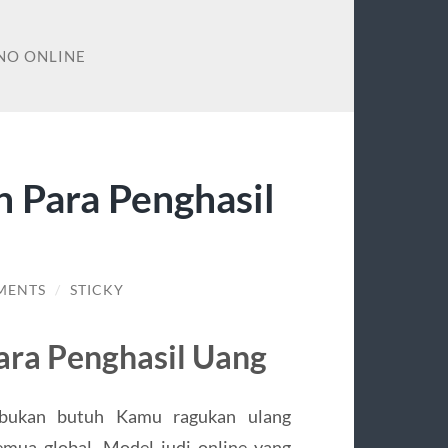
INO ONLINE
n Para Penghasil
MENTS
/
STICKY
Para Penghasil Uang
ukan butuh Kamu ragukan ulang
emua global. Model judi online yang