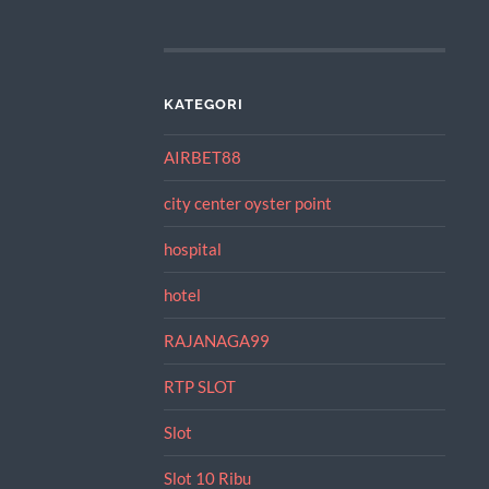
KATEGORI
AIRBET88
city center oyster point
hospital
hotel
RAJANAGA99
RTP SLOT
Slot
Slot 10 Ribu