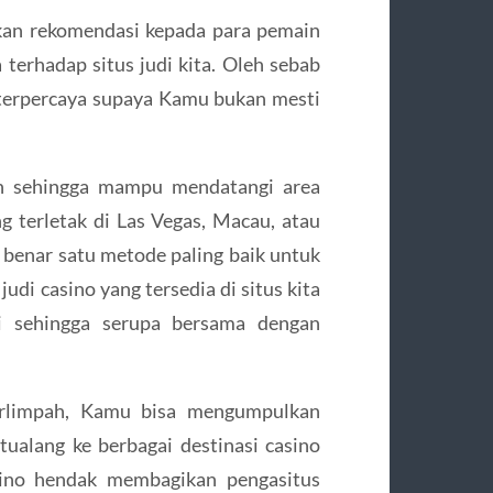
an rekomendasi kepada para pemain
terhadap situs judi kita. Oleh sebab
n terpercaya supaya Kamu bukan mesti
n sehingga mampu mendatangi area
 terletak di Las Vegas, Macau, atau
k benar satu metode paling baik untuk
i casino yang tersedia di situs kita
li sehingga serupa bersama dengan
erlimpah, Kamu bisa mengumpulkan
alang ke berbagai destinasi casino
asino hendak membagikan pengasitus