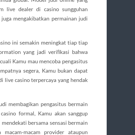
m live dealer di casino sungguhan
n juga mengakibatkan permainan judi
sino ini semakin meningkat tiap tiap
ormation yang jadi veriﬁkasi bahwa
kecuali Kamu mau mencoba pengasitus
tempatnya segera, Kamu bukan dapat
i live casino terpercaya yang hendak
judi membagikan pengasitus bermain
ve casino formal, Kamu akan sanggup
 mendekati bersama sensasi bermain
pah macam-macam provider ataupun