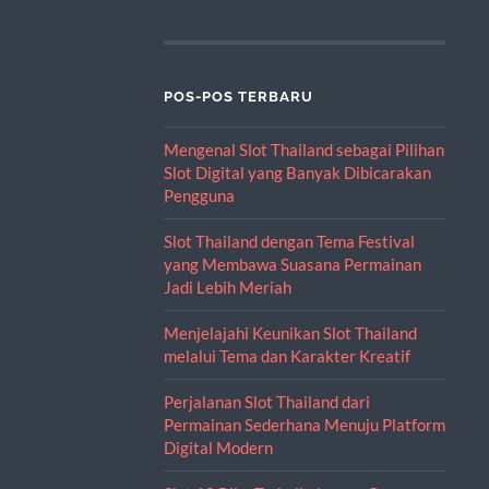
POS-POS TERBARU
Mengenal Slot Thailand sebagai Pilihan
Slot Digital yang Banyak Dibicarakan
Pengguna
Slot Thailand dengan Tema Festival
yang Membawa Suasana Permainan
Jadi Lebih Meriah
Menjelajahi Keunikan Slot Thailand
melalui Tema dan Karakter Kreatif
Perjalanan Slot Thailand dari
Permainan Sederhana Menuju Platform
Digital Modern