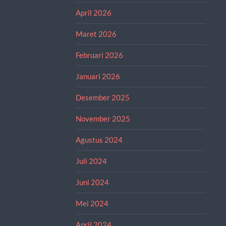
April 2026
Maret 2026
Februari 2026
Januari 2026
Desember 2025
November 2025
Agustus 2024
Juli 2024
Juni 2024
Mei 2024
April 2024