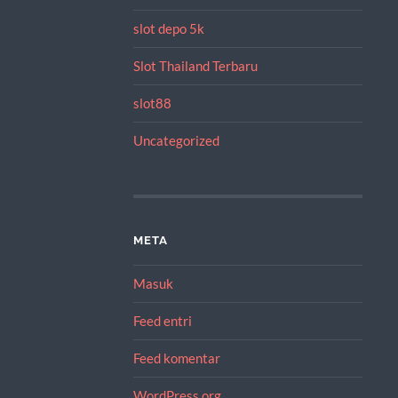
slot depo 5k
Slot Thailand Terbaru
slot88
Uncategorized
META
Masuk
Feed entri
Feed komentar
WordPress.org