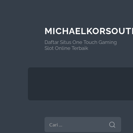
MICHAELKORSOUT
Daftar Situs One Touch Gaming
Slot Online Terbaik
CARI
UNTUK: