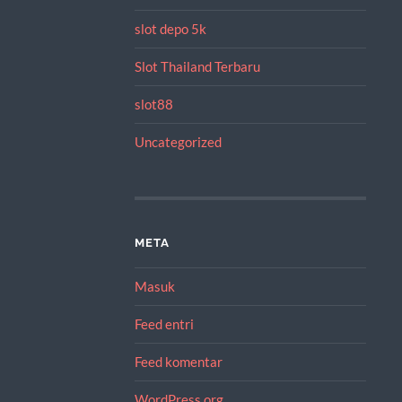
slot depo 5k
Slot Thailand Terbaru
slot88
Uncategorized
META
Masuk
Feed entri
Feed komentar
WordPress.org