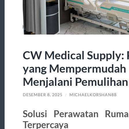
CW Medical Supply: 
yang Mempermudah 
Menjalani Pemulihan
DESEMBER 8, 2025
/
MICHAELKORSHAN88
Solusi Perawatan Rum
Terpercaya