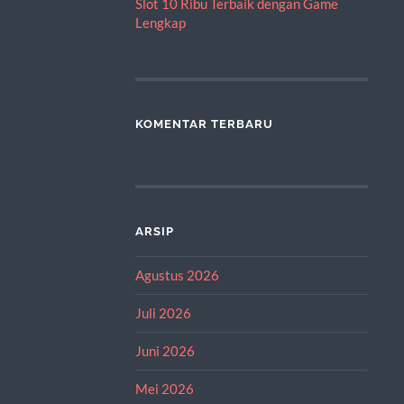
Slot 10 Ribu Terbaik dengan Game
Lengkap
KOMENTAR TERBARU
ARSIP
Agustus 2026
Juli 2026
Juni 2026
Mei 2026