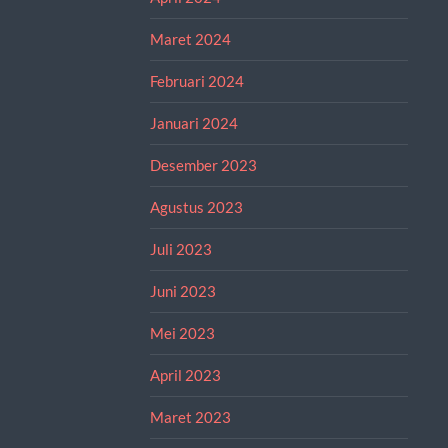
Maret 2024
Februari 2024
Januari 2024
Desember 2023
Agustus 2023
Juli 2023
Juni 2023
Mei 2023
April 2023
Maret 2023