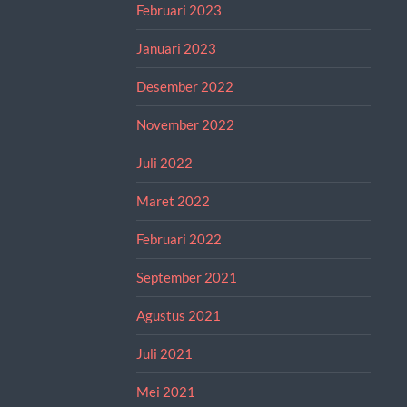
Februari 2023
Januari 2023
Desember 2022
November 2022
Juli 2022
Maret 2022
Februari 2022
September 2021
Agustus 2021
Juli 2021
Mei 2021