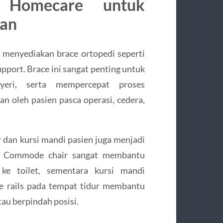
 Homecare untuk
ian
a menyediakan brace ortopedi seperti
upport. Brace ini sangat penting untuk
yeri, serta mempercepat proses
n oleh pasien pasca operasi, cedera,
dan kursi mandi pasien juga menjadi
. Commode chair sangat membantu
 ke toilet, sementara kursi mandi
e rails pada tempat tidur membantu
tau berpindah posisi.