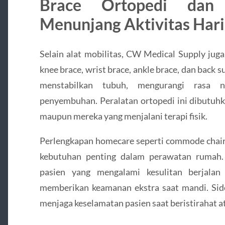
Brace Ortopedi dan
Menunjang Aktivitas Har
Selain alat mobilitas, CW Medical Supply jug
knee brace, wrist brace, ankle brace, dan back s
menstabilkan tubuh, mengurangi rasa n
penyembuhan. Peralatan ortopedi ini dibutuhka
maupun mereka yang menjalani terapi fisik.
Perlengkapan homecare seperti commode chair 
kebutuhan penting dalam perawatan rumah
pasien yang mengalami kesulitan berjalan
memberikan keamanan ekstra saat mandi. Sid
menjaga keselamatan pasien saat beristirahat a