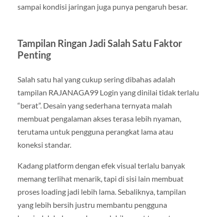
sampai kondisi jaringan juga punya pengaruh besar.
Tampilan Ringan Jadi Salah Satu Faktor
Penting
Salah satu hal yang cukup sering dibahas adalah
tampilan RAJANAGA99 Login yang dinilai tidak terlalu
“berat”. Desain yang sederhana ternyata malah
membuat pengalaman akses terasa lebih nyaman,
terutama untuk pengguna perangkat lama atau
koneksi standar.
Kadang platform dengan efek visual terlalu banyak
memang terlihat menarik, tapi di sisi lain membuat
proses loading jadi lebih lama. Sebaliknya, tampilan
yang lebih bersih justru membantu pengguna