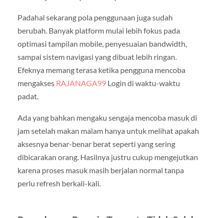
Padahal sekarang pola penggunaan juga sudah
berubah. Banyak platform mulai lebih fokus pada
optimasi tampilan mobile, penyesuaian bandwidth,
sampai sistem navigasi yang dibuat lebih ringan.
Efeknya memang terasa ketika pengguna mencoba
mengakses
RAJANAGA99
Login di waktu-waktu
padat.
Ada yang bahkan mengaku sengaja mencoba masuk di
jam setelah makan malam hanya untuk melihat apakah
aksesnya benar-benar berat seperti yang sering
dibicarakan orang. Hasilnya justru cukup mengejutkan
karena proses masuk masih berjalan normal tanpa
perlu refresh berkali-kali.