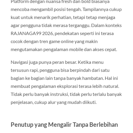
Platform dengan nuansa fresh dan bold biasanya
mencoba mengambil posisi tengah. Tampilannya cukup
kuat untuk menarik perhatian, tetapi tetap menjaga
agar pengguna tidak merasa terganggu. Dalam konteks
RAJANAGA99 2026, pendekatan seperti ini terasa
cocok dengan tren game online yang makin
mengutamakan pengalaman mobile dan akses cepat.
Navigasi juga punya peran besar. Ketika menu
tersusun rapi, pengguna bisa berpindah dari satu
bagian ke bagian lain tanpa banyak hambatan. Hal ini
membuat pengalaman eksplorasi terasa lebih natural.
Tidak perlu banyak instruksi, tidak perlu terlalu banyak
penjelasan, cukup alur yang mudah diikuti.
Penutup yang Mengalir Tanpa Berlebihan