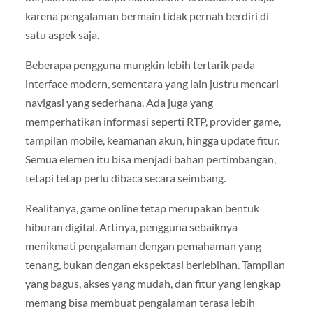
karena pengalaman bermain tidak pernah berdiri di
satu aspek saja.
Beberapa pengguna mungkin lebih tertarik pada
interface modern, sementara yang lain justru mencari
navigasi yang sederhana. Ada juga yang
memperhatikan informasi seperti RTP, provider game,
tampilan mobile, keamanan akun, hingga update fitur.
Semua elemen itu bisa menjadi bahan pertimbangan,
tetapi tetap perlu dibaca secara seimbang.
Realitanya, game online tetap merupakan bentuk
hiburan digital. Artinya, pengguna sebaiknya
menikmati pengalaman dengan pemahaman yang
tenang, bukan dengan ekspektasi berlebihan. Tampilan
yang bagus, akses yang mudah, dan fitur yang lengkap
memang bisa membuat pengalaman terasa lebih