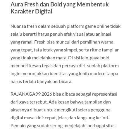
Aura Fresh dan Bold yang Membentuk
Karakter Digital
Nuansa fresh dalam sebuah platform game online tidak
selalu berarti harus penuh efek visual atau animasi
yang ramai. Fresh bisa muncul dari pemilihan warna
yang tepat, tata letak yang simpel, serta ritme tampilan
yang tidak melelahkan mata. Di sisi lain, gaya bold
memberi kesan tegas dan percaya diri, seolah platform
ingin menunjukkan identitas yang lebih modern tanpa
harus terlalu banyak berbicara.
RAJANAGA99 2026 bisa dibaca sebagai representasi
dari gaya tersebut. Ada kesan bahwa tampilan dan
aksesnya dibuat untuk mengikuti selera pengguna
digital masa kini: cepat, jelas, dan langsung ke inti.
Pemain yang sudah sering menjelajahi berbagai situs