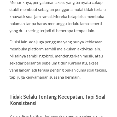
Menariknya, pengalaman akses yang ternyata cukup
stabil membuat sebagian pengguna mulai tidak terlalu
khawatir soal jam ramai. Mereka tetap bisa membuka
halaman tanpa harus menunggu terlalu lama seperti
yang dulu sering terjadi di beberapa tempat lain.
Di sisi lain, ada juga pengguna yang punya kebiasaan
membuka platform sambil melakukan aktivitas lain.
Misalnya sambil ngobrol, mendengarkan musik, atau
sekadar bersantai sebelum tidur. Karena itu, akses
yang lancar jadi terasa penting bukan cuma soal teknis,
tapi juga kenyamanan suasana bermain.
Tidak Selalu Tentang Kecepatan, Tapi Soal
Konsistensi
Kalau diperhatikan, kebanyakan pemain sebenarnya