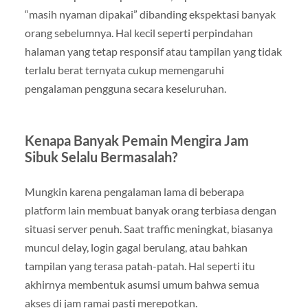
“masih nyaman dipakai” dibanding ekspektasi banyak
orang sebelumnya. Hal kecil seperti perpindahan
halaman yang tetap responsif atau tampilan yang tidak
terlalu berat ternyata cukup memengaruhi
pengalaman pengguna secara keseluruhan.
Kenapa Banyak Pemain Mengira Jam
Sibuk Selalu Bermasalah?
Mungkin karena pengalaman lama di beberapa
platform lain membuat banyak orang terbiasa dengan
situasi server penuh. Saat traffic meningkat, biasanya
muncul delay, login gagal berulang, atau bahkan
tampilan yang terasa patah-patah. Hal seperti itu
akhirnya membentuk asumsi umum bahwa semua
akses di jam ramai pasti merepotkan.