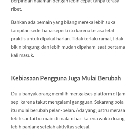
berpindah halaman dengan lebih cepat tanpa terasa
ribet.
Bahkan ada pemain yang bilang mereka lebih suka
tampilan sederhana seperti itu karena terasa lebih
praktis untuk dipakai harian. Tidak terlalu ramai, tidak
bikin bingung, dan lebih mudah dipahami saat pertama
kali masuk.
Kebiasaan Pengguna Juga Mulai Berubah
Dulu banyak orang memilih mengakses platform di jam
sepi karena takut mengalami gangguan. Sekarang pola
itu mulai berubah pelan-pelan. Ada yang justru merasa
lebih santai bermain di malam hari karena waktu luang
lebih panjang setelah aktivitas selesai.