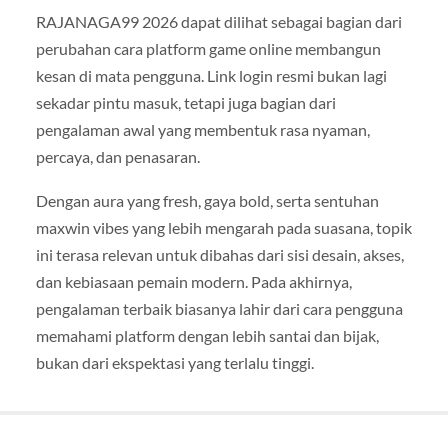
RAJANAGA99 2026 dapat dilihat sebagai bagian dari
perubahan cara platform game online membangun
kesan di mata pengguna. Link login resmi bukan lagi
sekadar pintu masuk, tetapi juga bagian dari
pengalaman awal yang membentuk rasa nyaman,
percaya, dan penasaran.
Dengan aura yang fresh, gaya bold, serta sentuhan
maxwin vibes yang lebih mengarah pada suasana, topik
ini terasa relevan untuk dibahas dari sisi desain, akses,
dan kebiasaan pemain modern. Pada akhirnya,
pengalaman terbaik biasanya lahir dari cara pengguna
memahami platform dengan lebih santai dan bijak,
bukan dari ekspektasi yang terlalu tinggi.