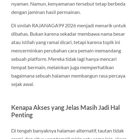
nyaman. Namun, kenyamanan tersebut tetap berbeda
dengan jaminan hasil permainan.
Di sinilah RAJANAGA99 2026 menjadi menarik untuk
dibahas. Bukan karena sekadar membawa nama besar
atau istilah yang ramai dicari, tetapi karena topik ini
mencerminkan perubahan cara pemain memandang
sebuah platform. Mereka tidak lagi hanya mencari
tempat bermain, melainkan juga memperhatikan
bagaimana sebuah halaman membangun rasa percaya
sejak awal.
Kenapa Akses yang Jelas Masih Jadi Hal
Penting
Di tengah banyaknya halaman alternatif, tautan tidak
resmi, dan situs yang tampil mirip satu sama lain, akses