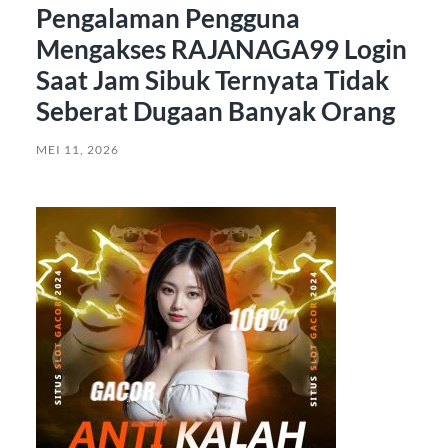
Pengalaman Pengguna
Mengakses RAJANAGA99 Login
Saat Jam Sibuk Ternyata Tidak
Seberat Dugaan Banyak Orang
MEI 11, 2026