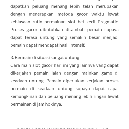
dapatkan peluang menang lebih telah merupakan
dengan menerapkan metoda gacor waktu lewat
kebiasaan rutin permainan slot bet kecil Pragmatic.
Proses gacor dibutuhkan ditambah pemain supaya
dapat terasa untung yang semakin besar menjadi
pemain dapat mendapat hasil intensif.
3. Bermain di situasi sangat untung
Cara main slot gacor hari ini yang lainnya yang dapat
dikerjakan pemain ialah dengan mainkan game di
keadaan untung. Pemain diperlukan kerjakan proses
bermain di keadaan untung supaya dapat capai
kemungkinan dan peluang menang lebih ringan lewat
permainan di jam hokinya.