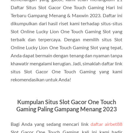
Daftar Situs Slot Gacor One Touch Gaming Hari Ini
Terbaru Gampang Menang & Maxwin 2023. Daftar ini
dikumpulkan dari hasil riset kami terhadap situs-situs
Slot Online Lucky Lion One Touch Gaming Slot yang
terbaik dan terpercaya. Dengan memilih situs Slot
Online Lucky Lion One Touch Gaming Slot yang tepat,
Anda dapat bermain dengan tenang dan nyaman tanpa
khawatir mengalami kerugian. Jadi, simaklah daftar link
situs Slot Gacor One Touch Gaming yang kami
rekomendasikan untuk Anda!
Kumpulan Situs Slot Gacor One Touch
Gaming Paling Gampang Menang 2023
Bagi Anda yang sedang mencari link
daftar airbet88
Slot Gacor One Touch Gaming, kali ini kami hadir