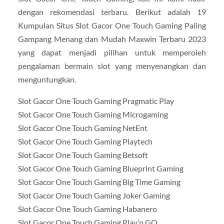
dengan rekomendasi terbaru. Berikut adalah 19
Kumpulan Situs Slot Gacor One Touch Gaming Paling
Gampang Menang dan Mudah Maxwin Terbaru 2023
yang dapat menjadi pilihan untuk memperoleh
pengalaman bermain slot yang menyenangkan dan
menguntungkan.
Slot Gacor One Touch Gaming Pragmatic Play
Slot Gacor One Touch Gaming Microgaming
Slot Gacor One Touch Gaming NetEnt
Slot Gacor One Touch Gaming Playtech
Slot Gacor One Touch Gaming Betsoft
Slot Gacor One Touch Gaming Blueprint Gaming
Slot Gacor One Touch Gaming Big Time Gaming
Slot Gacor One Touch Gaming Joker Gaming
Slot Gacor One Touch Gaming Habanero
Slot Gacor One Touch Gaming Play’n GO