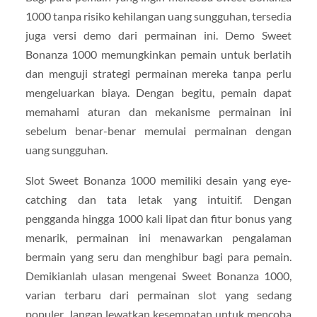
1000 tanpa risiko kehilangan uang sungguhan, tersedia
juga versi demo dari permainan ini. Demo Sweet
Bonanza 1000 memungkinkan pemain untuk berlatih
dan menguji strategi permainan mereka tanpa perlu
mengeluarkan biaya. Dengan begitu, pemain dapat
memahami aturan dan mekanisme permainan ini
sebelum benar-benar memulai permainan dengan
uang sungguhan.
Slot Sweet Bonanza 1000 memiliki desain yang eye-
catching dan tata letak yang intuitif. Dengan
pengganda hingga 1000 kali lipat dan fitur bonus yang
menarik, permainan ini menawarkan pengalaman
bermain yang seru dan menghibur bagi para pemain.
Demikianlah ulasan mengenai Sweet Bonanza 1000,
varian terbaru dari permainan slot yang sedang
populer. Jangan lewatkan kesempatan untuk mencoba