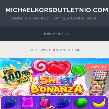
MICHAELKORSOUTLETNIO.COM
Daftar Situs One Touch Gaming Slot Online Terbaik
SHOW MENU
TAG:
SWEET BONANZA 1000
STICKY POST