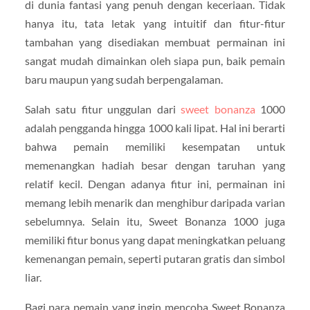
di dunia fantasi yang penuh dengan keceriaan. Tidak
hanya itu, tata letak yang intuitif dan fitur-fitur
tambahan yang disediakan membuat permainan ini
sangat mudah dimainkan oleh siapa pun, baik pemain
baru maupun yang sudah berpengalaman.
Salah satu fitur unggulan dari
sweet bonanza
1000
adalah pengganda hingga 1000 kali lipat. Hal ini berarti
bahwa pemain memiliki kesempatan untuk
memenangkan hadiah besar dengan taruhan yang
relatif kecil. Dengan adanya fitur ini, permainan ini
memang lebih menarik dan menghibur daripada varian
sebelumnya. Selain itu, Sweet Bonanza 1000 juga
memiliki fitur bonus yang dapat meningkatkan peluang
kemenangan pemain, seperti putaran gratis dan simbol
liar.
Bagi para pemain yang ingin mencoba Sweet Bonanza