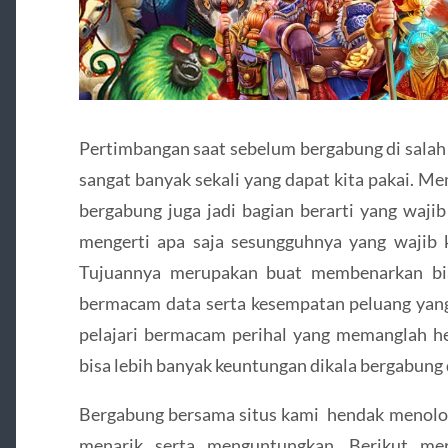
Pertimbangan saat sebelum bergabung di salah s
sangat banyak sekali yang dapat kita pakai. M
bergabung juga jadi bagian berarti yang wajib 
mengerti apa saja sesungguhnya yang wajib k
Tujuannya merupakan buat membenarkan biar
bermacam data serta kesempatan peluang yang 
pelajari bermacam perihal yang memanglah 
bisa lebih banyak keuntungan dikala bergabung d
Bergabung bersama situs kami hendak menol
menarik serta menguntungkan. Berikut me