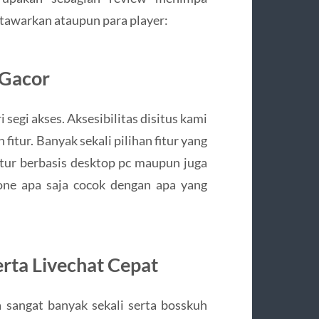
awarkan ataupun para player:
 Gacor
egi akses. Aksesibilitas disitus kami
itur. Banyak sekali pilihan fitur yang
fitur berbasis desktop pc maupun juga
one apa saja cocok dengan apa yang
erta Livechat Cepat
a sangat banyak sekali serta bosskuh