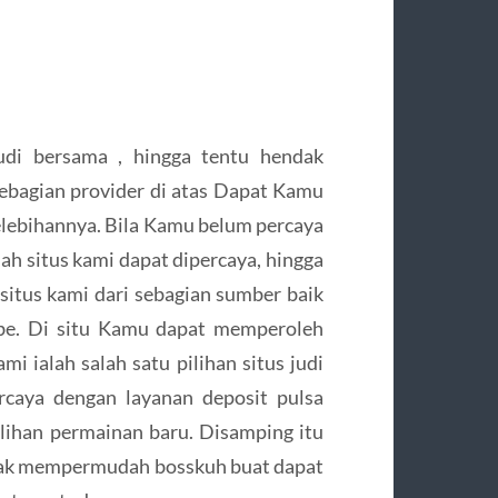
udi bersama , hingga tentu hendak
ebagian provider di atas Dapat Kamu
elebihannya. Bila Kamu belum percaya
 situs kami dapat dipercaya, hingga
itus kami dari sebagian sumber baik
ube. Di situ Kamu dapat memperoleh
i ialah salah satu pilihan situs judi
ercaya dengan layanan deposit pulsa
ihan permainan baru. Disamping itu
ndak mempermudah bosskuh buat dapat