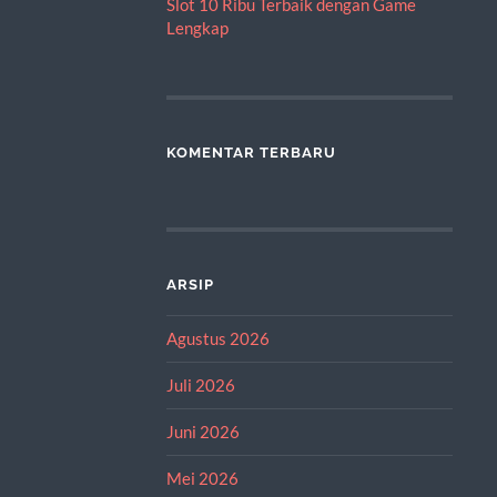
Slot 10 Ribu Terbaik dengan Game
Lengkap
KOMENTAR TERBARU
ARSIP
Agustus 2026
Juli 2026
Juni 2026
Mei 2026