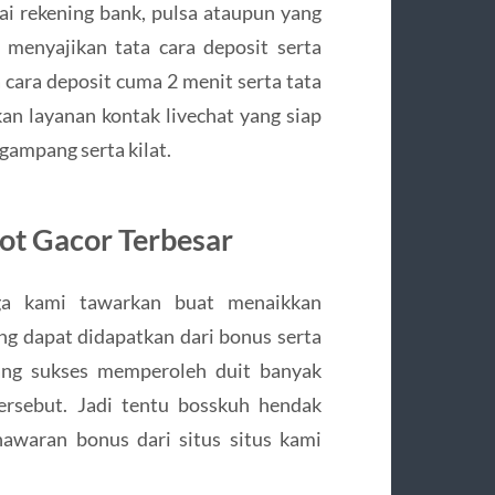
ai rekening bank, pulsa ataupun yang
menyajikan tata cara deposit serta
 cara deposit cuma 2 menit serta tata
an layanan kontak livechat yang siap
ampang serta kilat.
lot Gacor Terbesar
a kami tawarkan buat menaikkan
g dapat didapatkan dari bonus serta
yang sukses memperoleh duit banyak
rsebut. Jadi tentu bosskuh hendak
awaran bonus dari situs situs kami