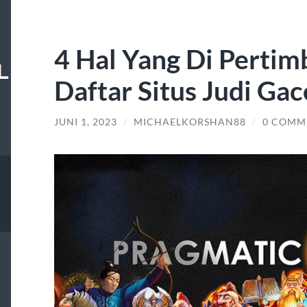
4 Hal Yang Di Perti
LETNIO.COM
Daftar Situs Judi Ga
JUNI 1, 2023
/
MICHAELKORSHAN88
/
0 COMM