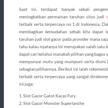
Saat ini, terdapat banyak sekali peng
meningkatkan permainan taruhan situs judi
terbaik serta terpercaya no 1 di Indonesia. D
membagikan kemudahan sebab kita dapat le
taruhan judi slot gacor pada provider mana saja
tahu kalau nyatanya ini merupakan salah satu k
dapat cari ketahui manakah pilihan yang bagus s
mempunyai mutu yang mumpuni serta disini but
sebagian pilihannya. Berikut ini ialah rekomend
terbaik serta terpercaya yang sangat direkom
ini juga:
1. Slot Gacor Gatot Kacas Fury
2. Slot Gacor Monster Superlanche