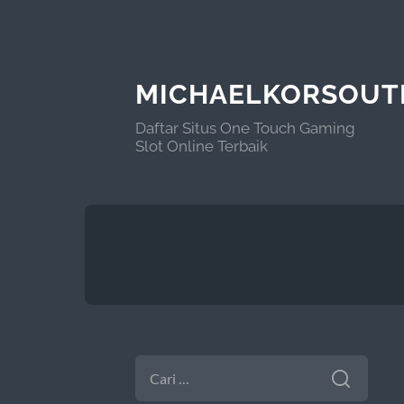
MICHAELKORSOUT
Daftar Situs One Touch Gaming
Slot Online Terbaik
CARI
UNTUK: