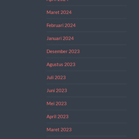
Maret 2024
Februari 2024
Januari 2024
Desember 2023
Agustus 2023
Juli 2023
Juni 2023
Mei 2023
April 2023
Maret 2023