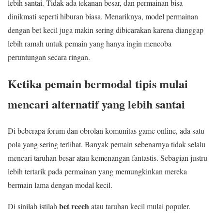
lebih santai. Tidak ada tekanan besar, dan permainan bisa
dinikmati seperti hiburan biasa. Menariknya, model permainan
dengan bet kecil juga makin sering dibicarakan karena dianggap
lebih ramah untuk pemain yang hanya ingin mencoba
peruntungan secara ringan.
Ketika pemain bermodal tipis mulai
mencari alternatif yang lebih santai
Di beberapa forum dan obrolan komunitas game online, ada satu
pola yang sering terlihat. Banyak pemain sebenarnya tidak selalu
mencari taruhan besar atau kemenangan fantastis. Sebagian justru
lebih tertarik pada permainan yang memungkinkan mereka
bermain lama dengan modal kecil.
bet receh
Di sinilah istilah
atau taruhan kecil mulai populer.