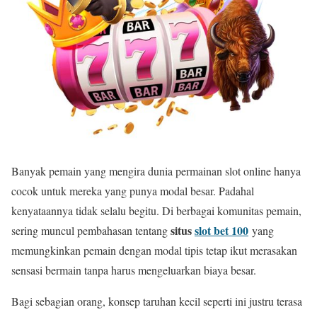
Banyak pemain yang mengira dunia permainan slot online hanya
cocok untuk mereka yang punya modal besar. Padahal
kenyataannya tidak selalu begitu. Di berbagai komunitas pemain,
situs
slot bet 100
sering muncul pembahasan tentang
yang
memungkinkan pemain dengan modal tipis tetap ikut merasakan
sensasi bermain tanpa harus mengeluarkan biaya besar.
Bagi sebagian orang, konsep taruhan kecil seperti ini justru terasa