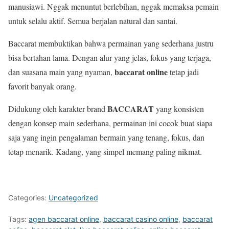
manusiawi. Nggak menuntut berlebihan, nggak memaksa pemain
untuk selalu aktif. Semua berjalan natural dan santai.
Baccarat membuktikan bahwa permainan yang sederhana justru
bisa bertahan lama. Dengan alur yang jelas, fokus yang terjaga,
baccarat online
dan suasana main yang nyaman,
tetap jadi
favorit banyak orang.
BACCARAT
Didukung oleh karakter brand
yang konsisten
dengan konsep main sederhana, permainan ini cocok buat siapa
saja yang ingin pengalaman bermain yang tenang, fokus, dan
tetap menarik. Kadang, yang simpel memang paling nikmat.
Categories:
Uncategorized
Tags:
agen baccarat online
,
baccarat casino online
,
baccarat