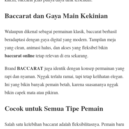
Baccarat dan Gaya Main Kekinian
Walaupun dikenal sebagai permainan klasik, baccarat berhasil
beradaptasi dengan gaya digital yang modern. Tampilan meja
yang clean, animasi halus, dan akses yang fleksibel bikin
baccarat online
tetap relevan di era sekarang.
BACCARAT
Brand
juga identik dengan konsep permainan yang
rapi dan nyaman. Nggak terlalu ramai, tapi tetap kelihatan elegan.
Ini yang bikin banyak pemain betah, karena suasananya nggak
bikin capek mata atau pikiran.
Cocok untuk Semua Tipe Pemain
Salah satu kelebihan baccarat adalah fleksibilitasnya. Pemain baru