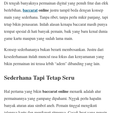
Di tengah banyaknya permainan digital yang penuh fitur dan efek
baccarat
online
berlebihan,
justru tampil beda dengan konsep
main yang sederhana. Tanpa ribet, tanpa perlu mikir panjang, tapi
tetap bikin penasaran. Inilah alasan kenapa baccarat masih punya
tempat spesial di hati banyak pemain, baik yang baru kenal dunia
game kartu maupun yang sudah lama main.
Konsep sederhananya bukan berarti membosankan. Justru dari
kesederhanaan itulah muncul rasa fokus dan kenyamanan yang
bikin permainan ini terasa lebih “adem” dibanding yang lain.
Sederhana Tapi Tetap Seru
baccarat online
Hal pertama yang bikin
menarik adalah alur
permainannya yang gampang dipahami. Nggak perlu hapalin
banyak aturan atau simbol aneh. Pemain tinggal mengikuti
jalannya kartu dan menikmati ritmenya. Cocok buat yang pengin