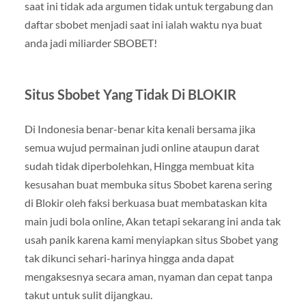
saat ini tidak ada argumen tidak untuk tergabung dan
daftar sbobet menjadi saat ini ialah waktu nya buat
anda jadi miliarder SBOBET!
Situs Sbobet Yang Tidak Di BLOKIR
Di Indonesia benar-benar kita kenali bersama jika
semua wujud permainan judi online ataupun darat
sudah tidak diperbolehkan, Hingga membuat kita
kesusahan buat membuka situs Sbobet karena sering
di Blokir oleh faksi berkuasa buat membataskan kita
main judi bola online, Akan tetapi sekarang ini anda tak
usah panik karena kami menyiapkan situs Sbobet yang
tak dikunci sehari-harinya hingga anda dapat
mengaksesnya secara aman, nyaman dan cepat tanpa
takut untuk sulit dijangkau.