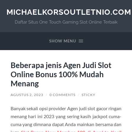
MICHAELKORSOUTLETNIO.COM
Daftar Situs One Touch Gaming Slot Online Terbaik
SHOW MENU
Beberapa jenis Agen Judi Slot
Online Bonus 100% Mudah
Menang
AGUSTUS 2, 2023
/
0 COMMENTS
/
STICKY
Banyak sekali opsi provider Agen judi slot gacor ringan
menang hari ini 2023 yang sering kasih jackpot cuma-
cuma yang dimnana dapat Anda mainkan bersama dan