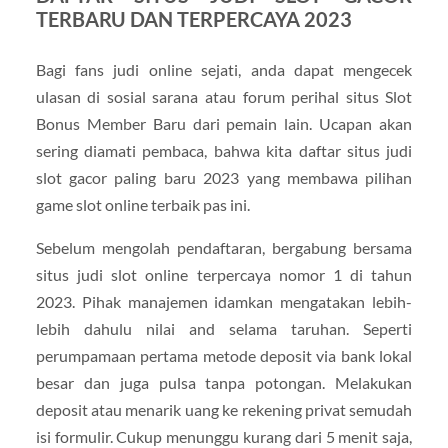
TERBARU DAN TERPERCAYA 2023
Bagi fans judi online sejati, anda dapat mengecek
ulasan di sosial sarana atau forum perihal situs Slot
Bonus Member Baru dari pemain lain. Ucapan akan
sering diamati pembaca, bahwa kita daftar situs judi
slot gacor paling baru 2023 yang membawa pilihan
game slot online terbaik pas ini.
Sebelum mengolah pendaftaran, bergabung bersama
situs judi slot online terpercaya nomor 1 di tahun
2023. Pihak manajemen idamkan mengatakan lebih-
lebih dahulu nilai and selama taruhan. Seperti
perumpamaan pertama metode deposit via bank lokal
besar dan juga pulsa tanpa potongan. Melakukan
deposit atau menarik uang ke rekening privat semudah
isi formulir. Cukup menunggu kurang dari 5 menit saja,