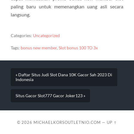
paling baru untuk memenangkan uang asli secara
langsung.
Categories:
Uncategorized
Tags:
bonus new member
,
Slot bonus 100 TO 3x
« Daftar Situs Judi Slot Dana 10K Gacor Sah 2023 Di
Indonesia
Situs Gacor Slot777 Gacor Joker123 »
© 2026
MICHAELKORSOUTLETNIO.COM
—
UP ↑