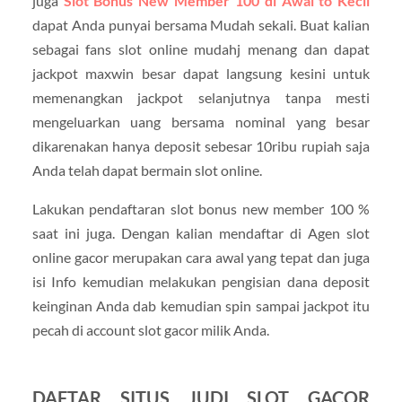
juga
Slot Bonus New Member 100 di Awal to Kecil
dapat Anda punyai bersama Mudah sekali. Buat kalian
sebagai fans slot online mudahj menang dan dapat
jackpot maxwin besar dapat langsung kesini untuk
memenangkan jackpot selanjutnya tanpa mesti
mengeluarkan uang bersama nominal yang besar
dikarenakan hanya deposit sebesar 10ribu rupiah saja
Anda telah dapat bermain slot online.
Lakukan pendaftaran slot bonus new member 100 %
saat ini juga. Dengan kalian mendaftar di Agen slot
online gacor merupakan cara awal yang tepat dan juga
isi Info kemudian melakukan pengisian dana deposit
keinginan Anda dab kemudian spin sampai jackpot itu
pecah di account slot gacor milik Anda.
DAFTAR SITUS JUDI SLOT GACOR