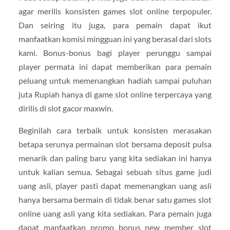
agar merilis konsisten games slot online terpopuler.
Dan seiring itu juga, para pemain dapat ikut
manfaatkan komisi mingguan ini yang berasal dari slots
kami. Bonus-bonus bagi player perunggu sampai
player permata ini dapat memberikan para pemain
peluang untuk memenangkan hadiah sampai puluhan
juta Rupiah hanya di game slot online terpercaya yang
dirilis di slot gacor maxwin.
Beginilah cara terbaik untuk konsisten merasakan
betapa serunya permainan slot bersama deposit pulsa
menarik dan paling baru yang kita sediakan ini hanya
untuk kalian semua. Sebagai sebuah situs game judi
uang asli, player pasti dapat memenangkan uang asli
hanya bersama bermain di tidak benar satu games slot
online uang asli yang kita sediakan. Para pemain juga
dapat manfaatkan promo bonus new member slot