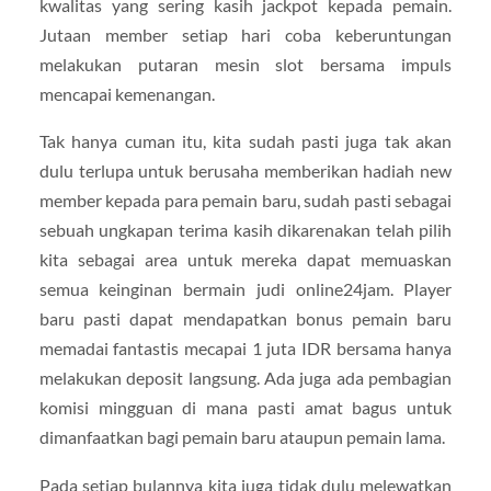
kwalitas yang sering kasih jackpot kepada pemain.
Jutaan member setiap hari coba keberuntungan
melakukan putaran mesin slot bersama impuls
mencapai kemenangan.
Tak hanya cuman itu, kita sudah pasti juga tak akan
dulu terlupa untuk berusaha memberikan hadiah new
member kepada para pemain baru, sudah pasti sebagai
sebuah ungkapan terima kasih dikarenakan telah pilih
kita sebagai area untuk mereka dapat memuaskan
semua keinginan bermain judi online24jam. Player
baru pasti dapat mendapatkan bonus pemain baru
memadai fantastis mecapai 1 juta IDR bersama hanya
melakukan deposit langsung. Ada juga ada pembagian
komisi mingguan di mana pasti amat bagus untuk
dimanfaatkan bagi pemain baru ataupun pemain lama.
Pada setiap bulannya kita juga tidak dulu melewatkan