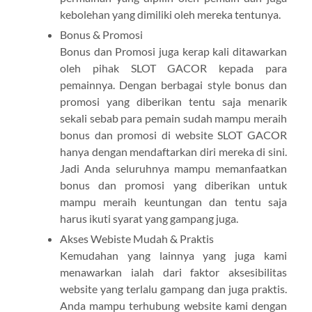
kebolehan yang dimiliki oleh mereka tentunya.
Bonus & Promosi
Bonus dan Promosi juga kerap kali ditawarkan
oleh pihak SLOT GACOR kepada para
pemainnya. Dengan berbagai style bonus dan
promosi yang diberikan tentu saja menarik
sekali sebab para pemain sudah mampu meraih
bonus dan promosi di website SLOT GACOR
hanya dengan mendaftarkan diri mereka di sini.
Jadi Anda seluruhnya mampu memanfaatkan
bonus dan promosi yang diberikan untuk
mampu meraih keuntungan dan tentu saja
harus ikuti syarat yang gampang juga.
Akses Webiste Mudah & Praktis
Kemudahan yang lainnya yang juga kami
menawarkan ialah dari faktor aksesibilitas
website yang terlalu gampang dan juga praktis.
Anda mampu terhubung website kami dengan