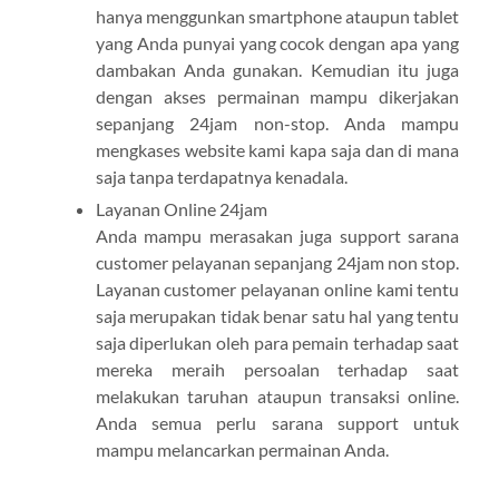
hanya menggunkan smartphone ataupun tablet
yang Anda punyai yang cocok dengan apa yang
dambakan Anda gunakan. Kemudian itu juga
dengan akses permainan mampu dikerjakan
sepanjang 24jam non-stop. Anda mampu
mengkases website kami kapa saja dan di mana
saja tanpa terdapatnya kenadala.
Layanan Online 24jam
Anda mampu merasakan juga support sarana
customer pelayanan sepanjang 24jam non stop.
Layanan customer pelayanan online kami tentu
saja merupakan tidak benar satu hal yang tentu
saja diperlukan oleh para pemain terhadap saat
mereka meraih persoalan terhadap saat
melakukan taruhan ataupun transaksi online.
Anda semua perlu sarana support untuk
mampu melancarkan permainan Anda.