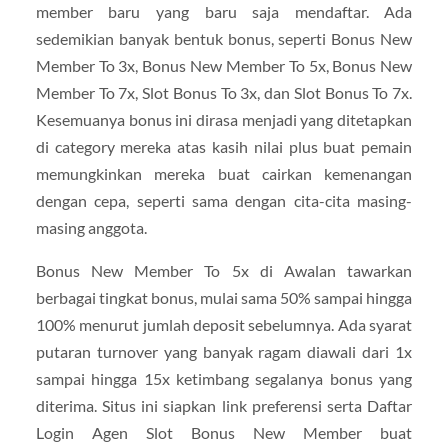
member baru yang baru saja mendaftar. Ada
sedemikian banyak bentuk bonus, seperti Bonus New
Member To 3x, Bonus New Member To 5x, Bonus New
Member To 7x, Slot Bonus To 3x, dan Slot Bonus To 7x.
Kesemuanya bonus ini dirasa menjadi yang ditetapkan
di category mereka atas kasih nilai plus buat pemain
memungkinkan mereka buat cairkan kemenangan
dengan cepa, seperti sama dengan cita-cita masing-
masing anggota.
Bonus New Member To 5x di Awalan tawarkan
berbagai tingkat bonus, mulai sama 50% sampai hingga
100% menurut jumlah deposit sebelumnya. Ada syarat
putaran turnover yang banyak ragam diawali dari 1x
sampai hingga 15x ketimbang segalanya bonus yang
diterima. Situs ini siapkan link preferensi serta Daftar
Login Agen Slot Bonus New Member buat