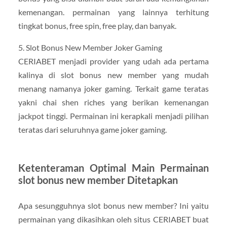
kemenangan. permainan yang lainnya terhitung
tingkat bonus, free spin, free play, dan banyak.
5. Slot Bonus New Member Joker Gaming
CERIABET menjadi provider yang udah ada pertama
kalinya di slot bonus new member yang mudah
menang namanya joker gaming. Terkait game teratas
yakni chai shen riches yang berikan kemenangan
jackpot tinggi. Permainan ini kerapkali menjadi pilihan
teratas dari seluruhnya game joker gaming.
Ketenteraman Optimal Main Permainan
slot bonus new member Ditetapkan
Apa sesungguhnya slot bonus new member? Ini yaitu
permainan yang dikasihkan oleh situs CERIABET buat