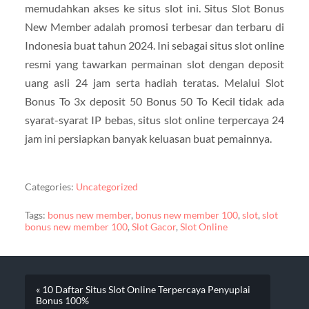
memudahkan akses ke situs slot ini. Situs Slot Bonus
New Member adalah promosi terbesar dan terbaru di
Indonesia buat tahun 2024. Ini sebagai situs slot online
resmi yang tawarkan permainan slot dengan deposit
uang asli 24 jam serta hadiah teratas. Melalui Slot
Bonus To 3x deposit 50 Bonus 50 To Kecil tidak ada
syarat-syarat IP bebas, situs slot online terpercaya 24
jam ini persiapkan banyak keluasan buat pemainnya.
Categories:
Uncategorized
Tags:
bonus new member
,
bonus new member 100
,
slot
,
slot
bonus new member 100
,
Slot Gacor
,
Slot Online
« 10 Daftar Situs Slot Online Terpercaya Penyuplai
Bonus 100%