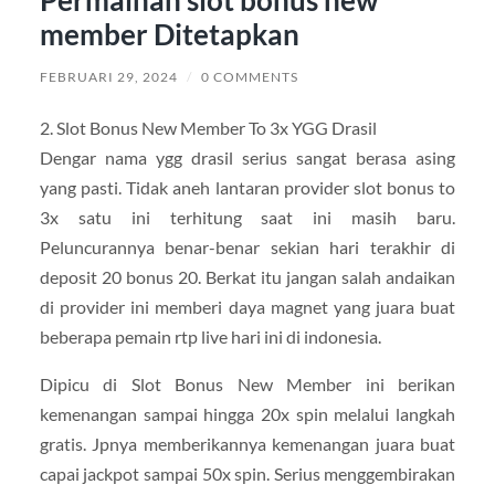
Permainan slot bonus new
member Ditetapkan
FEBRUARI 29, 2024
/
0 COMMENTS
2. Slot Bonus New Member To 3x YGG Drasil
Dengar nama ygg drasil serius sangat berasa asing
yang pasti. Tidak aneh lantaran provider slot bonus to
3x satu ini terhitung saat ini masih baru.
Peluncurannya benar-benar sekian hari terakhir di
deposit 20 bonus 20. Berkat itu jangan salah andaikan
di provider ini memberi daya magnet yang juara buat
beberapa pemain rtp live hari ini di indonesia.
Dipicu di Slot Bonus New Member ini berikan
kemenangan sampai hingga 20x spin melalui langkah
gratis. Jpnya memberikannya kemenangan juara buat
capai jackpot sampai 50x spin. Serius menggembirakan