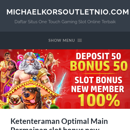
MICHAELKORSOUTLETNIO.COM
Daftar Situs One Touch Gaming Slot Online Terbaik
SHOW MENU
Ketenteraman Optimal Main