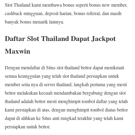
Slot Thailand kami membawa bonus seperti bonus new member,
cashback mingguan, deposit harian, bonus referral, dan masih
banyak bonus menarik lainnya.
Daftar Slot Thailand Dapat Jackpot
Maxwin
Dengan mendaftar di Situs slot thailand bettor dapat menikmati
semua keunggulan yang telah slot thailand persiapkan untuk
member setia nya di server thailand, langkah pertama yang mesti
bettor melakukan kecuali mendambakan bergabung dengan slot
thailand adalah bettor mesti menghimpit tombol daftar yang telah
kami persiapkan di atas, dengan menghimpit tombol diatas bettor
dapat di alihkan ke Situs anti rungkad terakhir yang telah kami
persiapkan untuk bettor.