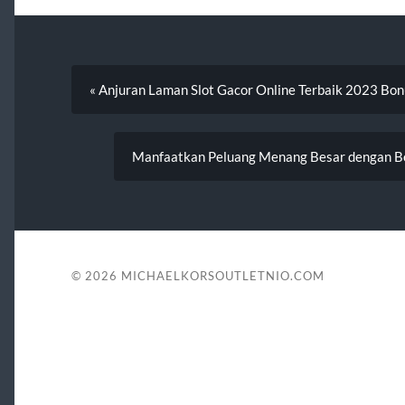
« Anjuran Laman Slot Gacor Online Terbaik 2023 Bo
Manfaatkan Peluang Menang Besar dengan Be
© 2026
MICHAELKORSOUTLETNIO.COM