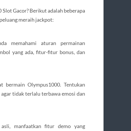
 Slot Gacor? Berikut adalah beberapa
eluang meraih jackpot:
Anda memahami aturan permainan
ol yang ada, fitur-fitur bonus, dan
aat bermain Olympus1000. Tentukan
agar tidak terlalu terbawa emosi dan
sli, manfaatkan fitur demo yang