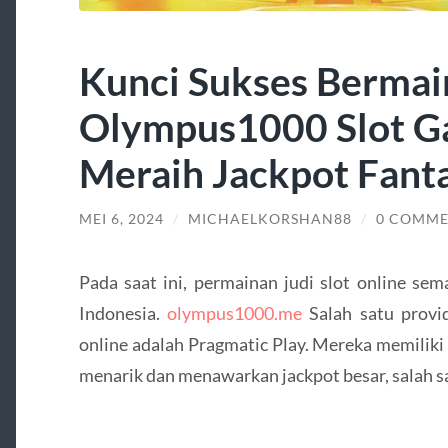
Kunci Sukses Bermai
Olympus1000 Slot G
Meraih Jackpot Fanta
MEI 6, 2024
/
MICHAELKORSHAN88
/
0 COMME
Pada saat ini, permainan judi slot online se
Indonesia.
olympus1000.me
Salah satu provid
online adalah Pragmatic Play. Mereka memilik
menarik dan menawarkan jackpot besar, salah 