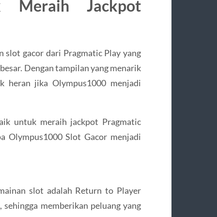
k Meraih Jackpot
slot gacor dari Pragmatic Play yang
besar. Dengan tampilan yang menarik
dak heran jika Olympus1000 menjadi
ik untuk meraih jackpot Pragmatic
apa Olympus1000 Slot Gacor menjadi
mainan slot adalah Return to Player
, sehingga memberikan peluang yang