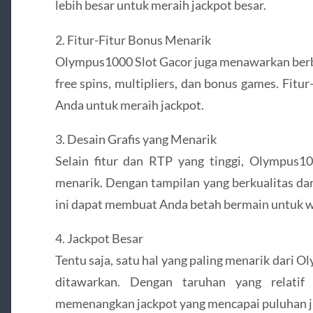
lebih besar untuk meraih jackpot besar.
2. Fitur-Fitur Bonus Menarik
Olympus1000 Slot Gacor juga menawarkan berba
free spins, multipliers, dan bonus games. Fitu
Anda untuk meraih jackpot.
3. Desain Grafis yang Menarik
Selain fitur dan RTP yang tinggi, Olympus10
menarik. Dengan tampilan yang berkualitas dan
ini dapat membuat Anda betah bermain untuk w
4. Jackpot Besar
Tentu saja, satu hal yang paling menarik dari 
ditawarkan. Dengan taruhan yang relatif
memenangkan jackpot yang mencapai puluhan ju