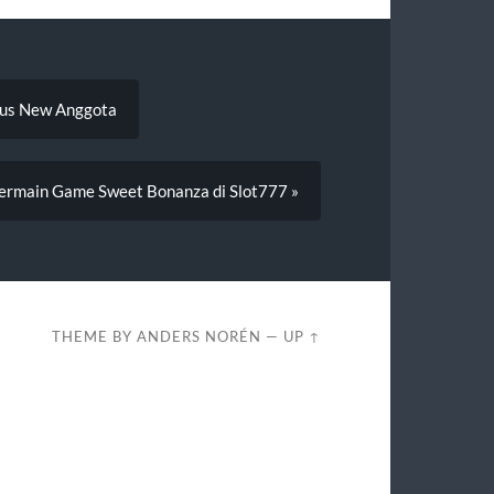
nus New Anggota
rmain Game Sweet Bonanza di Slot777 »
THEME BY
ANDERS NORÉN
—
UP ↑