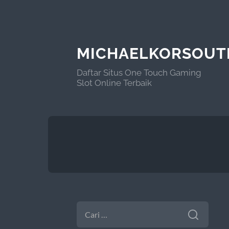
MICHAELKORSOUT
Daftar Situs One Touch Gaming
Slot Online Terbaik
CARI
UNTUK: