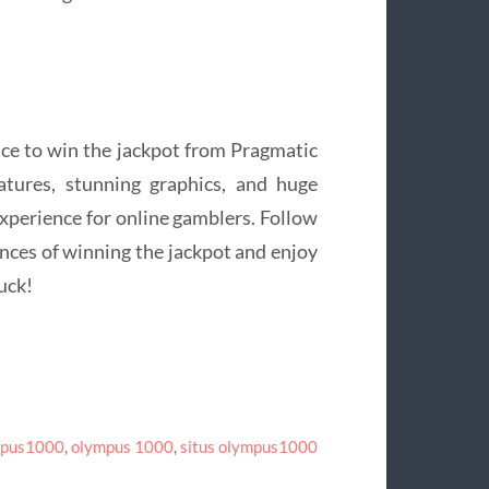
ce to win the jackpot from Pragmatic
atures, stunning graphics, and huge
experience for online gamblers. Follow
nces of winning the jackpot and enjoy
uck!
mpus1000
,
olympus 1000
,
situs olympus1000