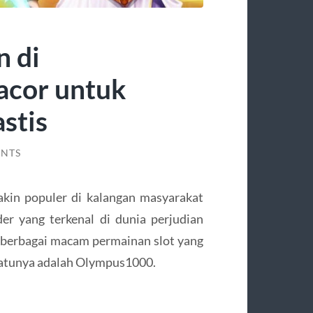
n di
acor untuk
stis
NTS
makin populer di kalangan masyarakat
er yang terkenal di dunia perjudian
i berbagai macam permainan slot yang
satunya adalah Olympus1000.