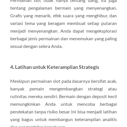
Permainan slot tidak hanya tentang uang; itu juga
tentang pengalaman bermain yang menyenangkan.
Grafis yang menarik, efek suara yang menghibur, dan
variasi tema yang beragam membuat setiap putaran
menjadi menyenangkan. Anda dapat mengeksplorasi
berbagai jenis permainan dan menemukan yang paling
sesuai dengan selera Anda.
4.
Latihan untuk Keterampilan Strategis
Meskipun permainan slot pada dasarnya bersifat acak,
banyak pemain mengembangkan strategi atau
rutinitas mereka sendiri. Bermain dengan deposit kecil
memungkinkan Anda untuk mencoba berbagai
pendekatan tanpa risiko besar. Ini bisa menjadi latihan
yang bagus untuk membangun keterampilan analitis
dan pengambilan keputusan.