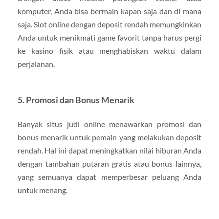
komputer, Anda bisa bermain kapan saja dan di mana
saja. Slot online dengan deposit rendah memungkinkan
Anda untuk menikmati game favorit tanpa harus pergi
ke kasino fisik atau menghabiskan waktu dalam
perjalanan.
5.
Promosi dan Bonus Menarik
Banyak situs judi online menawarkan promosi dan
bonus menarik untuk pemain yang melakukan deposit
rendah. Hal ini dapat meningkatkan nilai hiburan Anda
dengan tambahan putaran gratis atau bonus lainnya,
yang semuanya dapat memperbesar peluang Anda
untuk menang.