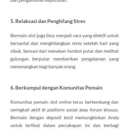
5.
Relaksasi dan Penghilang Stres
Bermain slot juga bisa menjadi cara yang efektif untuk
bersantai dan menghilangkan stres setelah hari yang
sibuk. Sensasi dari menekan tombol putar dan melihat
gulungan berputar memberikan pengalaman yang
menenangkan bagi banyak orang.
6.
Berkumpul dengan Komunitas Pemain
Komunitas pemain slot online terus berkembang dan
seringkali aktif di platform sosial atau forum khusus.
Bermain dengan deposit kecil memungkinkan Anda
untuk terlibat dalam percakapan ini dan berbagi