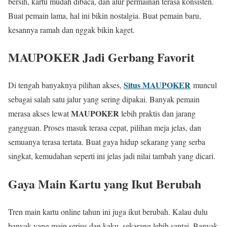
bersih, kartu mudah dibaca, dan alur permainan terasa konsisten.
Buat pemain lama, hal ini bikin nostalgia. Buat pemain baru,
kesannya ramah dan nggak bikin kaget.
MAUPOKER Jadi Gerbang Favorit
Situs MAUPOKER
Di tengah banyaknya pilihan akses,
muncul
sebagai salah satu jalur yang sering dipakai. Banyak pemain
MAUPOKER
merasa akses lewat
lebih praktis dan jarang
gangguan. Proses masuk terasa cepat, pilihan meja jelas, dan
semuanya terasa tertata. Buat gaya hidup sekarang yang serba
singkat, kemudahan seperti ini jelas jadi nilai tambah yang dicari.
Gaya Main Kartu yang Ikut Berubah
Tren main kartu online tahun ini juga ikut berubah. Kalau dulu
banyak yang main serius dan kaku, sekarang lebih santai. Banyak