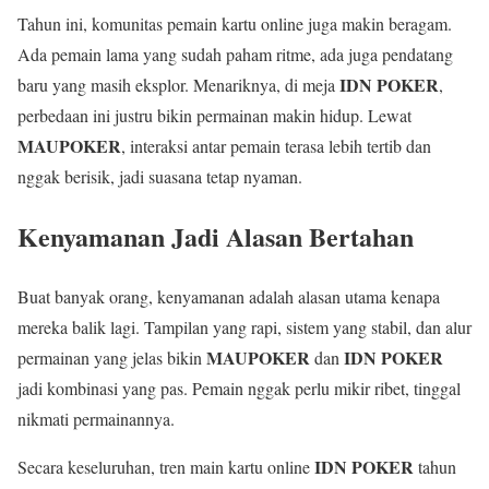
Tahun ini, komunitas pemain kartu online juga makin beragam.
Ada pemain lama yang sudah paham ritme, ada juga pendatang
IDN POKER
baru yang masih eksplor. Menariknya, di meja
,
perbedaan ini justru bikin permainan makin hidup. Lewat
MAUPOKER
, interaksi antar pemain terasa lebih tertib dan
nggak berisik, jadi suasana tetap nyaman.
Kenyamanan Jadi Alasan Bertahan
Buat banyak orang, kenyamanan adalah alasan utama kenapa
mereka balik lagi. Tampilan yang rapi, sistem yang stabil, dan alur
MAUPOKER
IDN POKER
permainan yang jelas bikin
dan
jadi kombinasi yang pas. Pemain nggak perlu mikir ribet, tinggal
nikmati permainannya.
IDN POKER
Secara keseluruhan, tren main kartu online
tahun