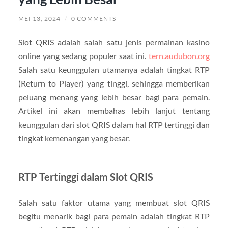
MEI 13, 2024
/
0 COMMENTS
Slot QRIS adalah salah satu jenis permainan kasino
online yang sedang populer saat ini.
tern.audubon.org
Salah satu keunggulan utamanya adalah tingkat RTP
(Return to Player) yang tinggi, sehingga memberikan
peluang menang yang lebih besar bagi para pemain.
Artikel ini akan membahas lebih lanjut tentang
keunggulan dari slot QRIS dalam hal RTP tertinggi dan
tingkat kemenangan yang besar.
RTP Tertinggi dalam Slot QRIS
Salah satu faktor utama yang membuat slot QRIS
begitu menarik bagi para pemain adalah tingkat RTP