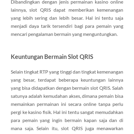
Dibandingkan dengan jenis permainan kasino online
lainnya, slot QRIS dapat memberikan kemenangan
yang lebih sering dan lebih besar. Hal ini tentu saja
menjadi daya tarik tersendiri bagi para pemain yang
mencari pengalaman bermain yang menguntungkan.
Keuntungan Bermain Slot QRIS
Selain tingkat RTP yang tinggi dan tingkat kemenangan
yang besar, terdapat beberapa keuntungan lainnya
yang bisa didapatkan dengan bermain slot QRIS. Salah
satunya adalah kemudahan akses, dimana pemain bisa
memainkan permainan ini secara online tanpa perlu
pergi ke kasino fisik. Hal ini tentu sangat memudahkan
para pemain yang ingin bermain kapan saja dan di
mana saja. Selain itu, slot QRIS juga menawarkan