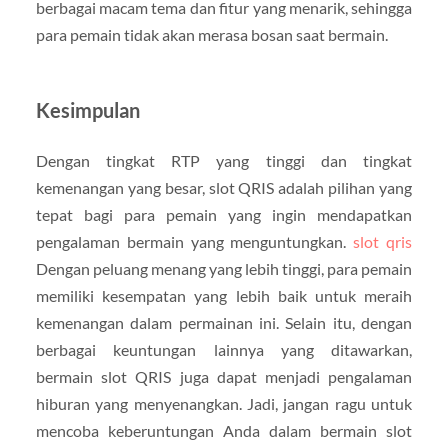
berbagai macam tema dan fitur yang menarik, sehingga
para pemain tidak akan merasa bosan saat bermain.
Kesimpulan
Dengan tingkat RTP yang tinggi dan tingkat
kemenangan yang besar, slot QRIS adalah pilihan yang
tepat bagi para pemain yang ingin mendapatkan
pengalaman bermain yang menguntungkan.
slot qris
Dengan peluang menang yang lebih tinggi, para pemain
memiliki kesempatan yang lebih baik untuk meraih
kemenangan dalam permainan ini. Selain itu, dengan
berbagai keuntungan lainnya yang ditawarkan,
bermain slot QRIS juga dapat menjadi pengalaman
hiburan yang menyenangkan. Jadi, jangan ragu untuk
mencoba keberuntungan Anda dalam bermain slot