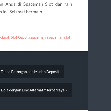
an Anda di Spaceman Slot dan raih
 ini. Selamat bermain!
ackpot
,
Slot Gacor
,
spaceman
,
spaceman slot
0, Tanpa Potongan dan Mudah Deposit
Bola dengan Link Alternatif Terpercaya »