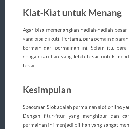
Kiat-Kiat untuk Menang
Agar bisa memenangkan hadiah-hadiah besar d
yang bisa diikuti. Pertama, para pemain disar
bermain dari permainan ini. Selain itu, par
dengan taruhan yang lebih besar untuk men
besar.
Kesimpulan
Spaceman Slot adalah permainan slot online ya
Dengan fitur-fitur yang menghibur dan c
permainan ini menjadi pilihan yang sangat men