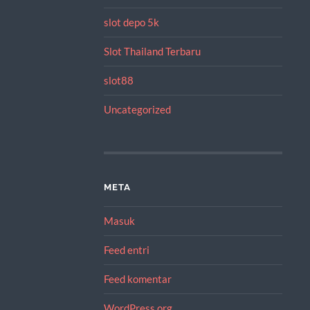
slot depo 5k
Slot Thailand Terbaru
slot88
Uncategorized
META
Masuk
Feed entri
Feed komentar
WordPress.org