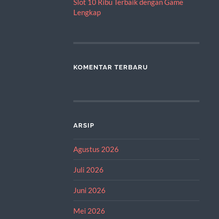
Slot 10 Ribu Terbaik dengan Game
Lengkap
KOMENTAR TERBARU
ARSIP
Agustus 2026
Juli 2026
Juni 2026
Mei 2026