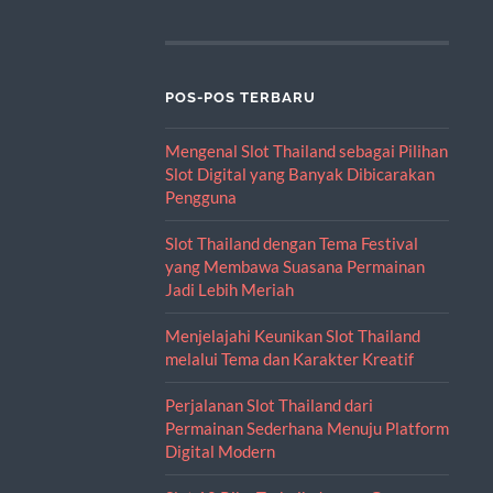
POS-POS TERBARU
Mengenal Slot Thailand sebagai Pilihan
Slot Digital yang Banyak Dibicarakan
Pengguna
Slot Thailand dengan Tema Festival
yang Membawa Suasana Permainan
Jadi Lebih Meriah
Menjelajahi Keunikan Slot Thailand
melalui Tema dan Karakter Kreatif
Perjalanan Slot Thailand dari
Permainan Sederhana Menuju Platform
Digital Modern