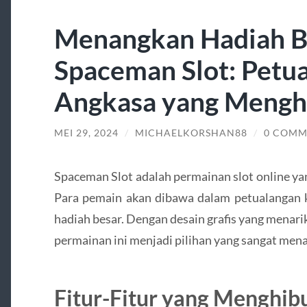
Menangkan Hadiah Be
Spaceman Slot: Petu
Angkasa yang Mengh
MEI 29, 2024
/
MICHAELKORSHAN88
/
0 COMM
Spaceman Slot adalah permainan slot online ya
Para pemain akan dibawa dalam petualangan 
hadiah besar. Dengan desain grafis yang menar
permainan ini menjadi pilihan yang sangat mena
Fitur-Fitur yang Menghib