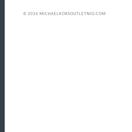
© 2026
MICHAELKORSOUTLETNIO.COM