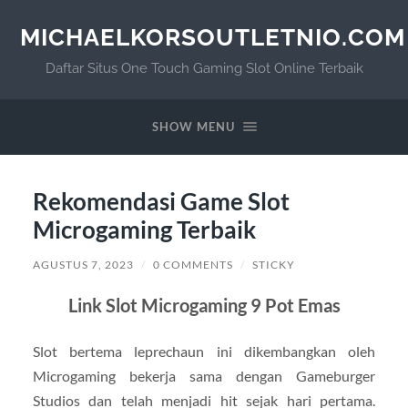
MICHAELKORSOUTLETNIO.COM
Daftar Situs One Touch Gaming Slot Online Terbaik
SHOW MENU
Rekomendasi Game Slot
Microgaming Terbaik
AGUSTUS 7, 2023
/
0 COMMENTS
/
STICKY
Link Slot Microgaming 9 Pot Emas
Slot bertema leprechaun ini dikembangkan oleh
Microgaming bekerja sama dengan Gameburger
Studios dan telah menjadi hit sejak hari pertama.