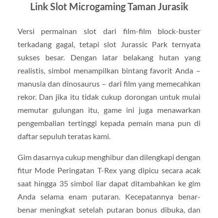
Link Slot Microgaming Taman Jurasik
Versi permainan slot dari film-film block-buster
terkadang gagal, tetapi slot Jurassic Park ternyata
sukses besar. Dengan latar belakang hutan yang
realistis, simbol menampilkan bintang favorit Anda –
manusia dan dinosaurus – dari film yang memecahkan
rekor. Dan jika itu tidak cukup dorongan untuk mulai
memutar gulungan itu, game ini juga menawarkan
pengembalian tertinggi kepada pemain mana pun di
daftar sepuluh teratas kami.
Gim dasarnya cukup menghibur dan dilengkapi dengan
fitur Mode Peringatan T-Rex yang dipicu secara acak
saat hingga 35 simbol liar dapat ditambahkan ke gim
Anda selama enam putaran. Kecepatannya benar-
benar meningkat setelah putaran bonus dibuka, dan