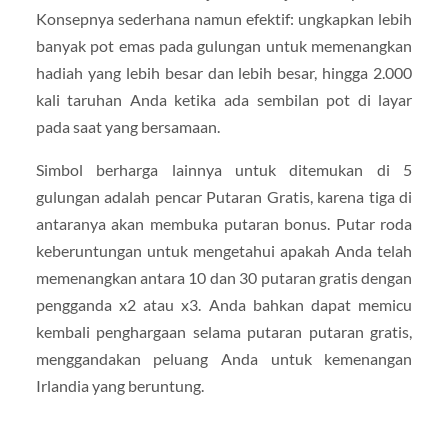
Konsepnya sederhana namun efektif: ungkapkan lebih
banyak pot emas pada gulungan untuk memenangkan
hadiah yang lebih besar dan lebih besar, hingga 2.000
kali taruhan Anda ketika ada sembilan pot di layar
pada saat yang bersamaan.
Simbol berharga lainnya untuk ditemukan di 5
gulungan adalah pencar Putaran Gratis, karena tiga di
antaranya akan membuka putaran bonus. Putar roda
keberuntungan untuk mengetahui apakah Anda telah
memenangkan antara 10 dan 30 putaran gratis dengan
pengganda x2 atau x3. Anda bahkan dapat memicu
kembali penghargaan selama putaran putaran gratis,
menggandakan peluang Anda untuk kemenangan
Irlandia yang beruntung.