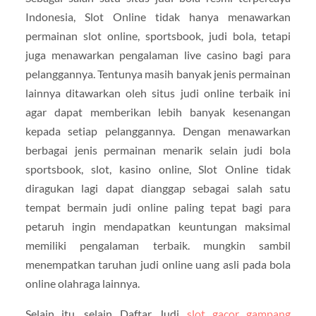
Indonesia, Slot Online tidak hanya menawarkan
permainan slot online, sportsbook, judi bola, tetapi
juga menawarkan pengalaman live casino bagi para
pelanggannya. Tentunya masih banyak jenis permainan
lainnya ditawarkan oleh situs judi online terbaik ini
agar dapat memberikan lebih banyak kesenangan
kepada setiap pelanggannya. Dengan menawarkan
berbagai jenis permainan menarik selain judi bola
sportsbook, slot, kasino online, Slot Online tidak
diragukan lagi dapat dianggap sebagai salah satu
tempat bermain judi online paling tepat bagi para
petaruh ingin mendapatkan keuntungan maksimal
memiliki pengalaman terbaik. mungkin sambil
menempatkan taruhan judi online uang asli pada bola
online olahraga lainnya.
Selain itu, selain Daftar Judi
slot gacor gampang