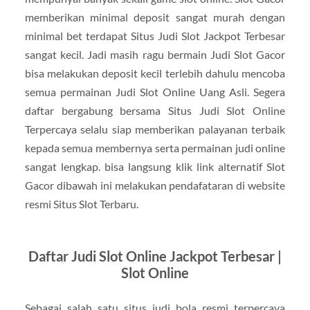
memberikan minimal deposit sangat murah dengan
minimal bet terdapat Situs Judi Slot Jackpot Terbesar
sangat kecil. Jadi masih ragu bermain Judi Slot Gacor
bisa melakukan deposit kecil terlebih dahulu mencoba
semua permainan Judi Slot Online Uang Asli. Segera
daftar bergabung bersama Situs Judi Slot Online
Terpercaya selalu siap memberikan palayanan terbaik
kepada semua membernya serta permainan judi online
sangat lengkap. bisa langsung klik link alternatif Slot
Gacor dibawah ini melakukan pendafataran di website
resmi Situs Slot Terbaru.
Daftar Judi Slot Online Jackpot Terbesar |
Slot Online
Sebagai salah satu situs judi bola resmi terpercaya