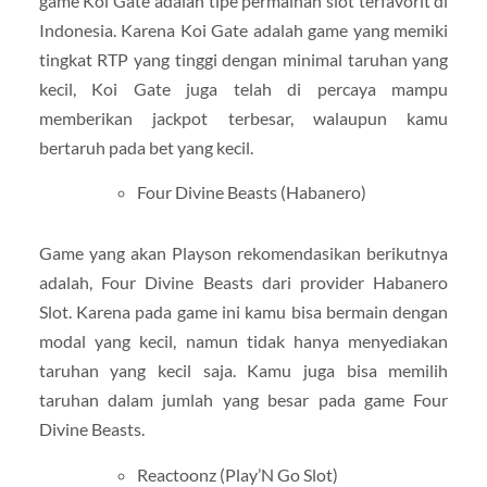
game Koi Gate adalah tipe permainan slot terfavorit di
Indonesia. Karena Koi Gate adalah game yang memiki
tingkat RTP yang tinggi dengan minimal taruhan yang
kecil, Koi Gate juga telah di percaya mampu
memberikan jackpot terbesar, walaupun kamu
bertaruh pada bet yang kecil.
Four Divine Beasts (Habanero)
Game yang akan Playson rekomendasikan berikutnya
adalah, Four Divine Beasts dari provider Habanero
Slot. Karena pada game ini kamu bisa bermain dengan
modal yang kecil, namun tidak hanya menyediakan
taruhan yang kecil saja. Kamu juga bisa memilih
taruhan dalam jumlah yang besar pada game Four
Divine Beasts.
Reactoonz (Play’N Go Slot)