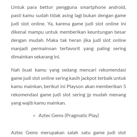
Untuk para bettor pengguna smartphone android,
pasti kamu sudah tidak asing lagi bukan dengan game
judi slot online. Ya, karena game judi slot online ini
dikenal mampu untuk memberikan keuntungan besar
dengan mudah. Maka tak heran jika judi slot online
manjadi permainnan terfavorit yang paling sering
dimainkan sekarang ini.
Nah buat kamu yang sedang mencari rekomendasi
game judi slot online sering kasih jackpot terbaik untuk
kamu mainkan, berikut ini Playson akan memberikan 5
rekomendasi game judi slot sering jp mudah menang
yang wajib kamu mainkan.
Aztec Gems (Pragmatic Play)
Aztec Gems merupakan salah satu game judi slot