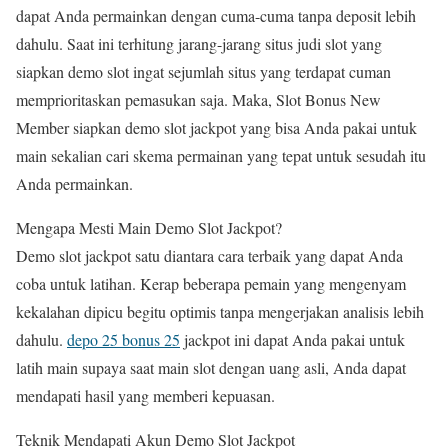
dapat Anda permainkan dengan cuma-cuma tanpa deposit lebih
dahulu. Saat ini terhitung jarang-jarang situs judi slot yang
siapkan demo slot ingat sejumlah situs yang terdapat cuman
memprioritaskan pemasukan saja. Maka, Slot Bonus New
Member siapkan demo slot jackpot yang bisa Anda pakai untuk
main sekalian cari skema permainan yang tepat untuk sesudah itu
Anda permainkan.
Mengapa Mesti Main Demo Slot Jackpot?
Demo slot jackpot satu diantara cara terbaik yang dapat Anda
coba untuk latihan. Kerap beberapa pemain yang mengenyam
kekalahan dipicu begitu optimis tanpa mengerjakan analisis lebih
dahulu.
depo 25 bonus 25
jackpot ini dapat Anda pakai untuk
latih main supaya saat main slot dengan uang asli, Anda dapat
mendapati hasil yang memberi kepuasan.
Teknik Mendapati Akun Demo Slot Jackpot