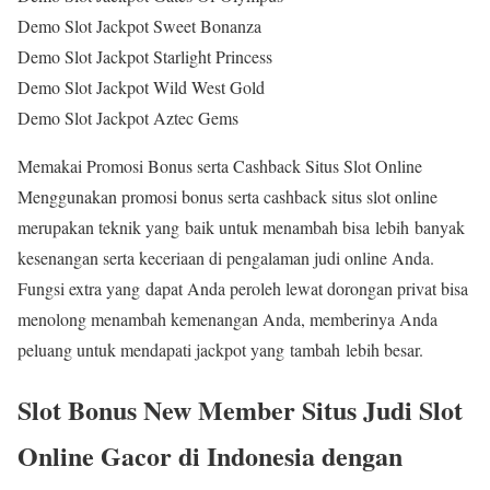
Demo Slot Jackpot Sweet Bonanza
Demo Slot Jackpot Starlight Princess
Demo Slot Jackpot Wild West Gold
Demo Slot Jackpot Aztec Gems
Memakai Promosi Bonus serta Cashback Situs Slot Online
Menggunakan promosi bonus serta cashback situs slot online
merupakan teknik yang baik untuk menambah bisa lebih banyak
kesenangan serta keceriaan di pengalaman judi online Anda.
Fungsi extra yang dapat Anda peroleh lewat dorongan privat bisa
menolong menambah kemenangan Anda, memberinya Anda
peluang untuk mendapati jackpot yang tambah lebih besar.
Slot Bonus New Member Situs Judi Slot
Online Gacor di Indonesia dengan