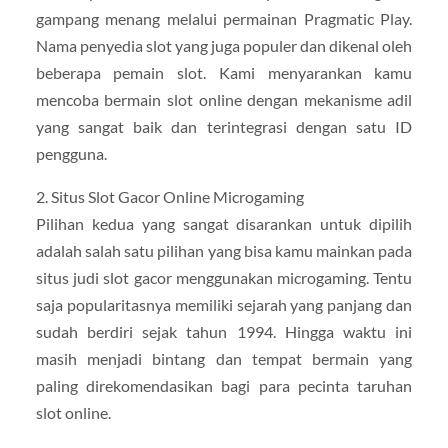
gampang menang melalui permainan Pragmatic Play.
Nama penyedia slot yang juga populer dan dikenal oleh
beberapa pemain slot. Kami menyarankan kamu
mencoba bermain slot online dengan mekanisme adil
yang sangat baik dan terintegrasi dengan satu ID
pengguna.
2. Situs Slot Gacor Online Microgaming
Pilihan kedua yang sangat disarankan untuk dipilih
adalah salah satu pilihan yang bisa kamu mainkan pada
situs judi slot gacor menggunakan microgaming. Tentu
saja popularitasnya memiliki sejarah yang panjang dan
sudah berdiri sejak tahun 1994. Hingga waktu ini
masih menjadi bintang dan tempat bermain yang
paling direkomendasikan bagi para pecinta taruhan
slot online.