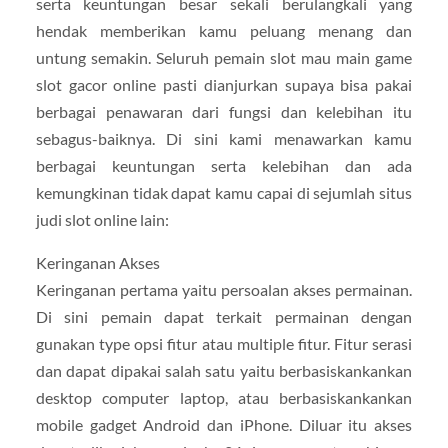
serta keuntungan besar sekali berulangkali yang
hendak memberikan kamu peluang menang dan
untung semakin. Seluruh pemain slot mau main game
slot gacor online pasti dianjurkan supaya bisa pakai
berbagai penawaran dari fungsi dan kelebihan itu
sebagus-baiknya. Di sini kami menawarkan kamu
berbagai keuntungan serta kelebihan dan ada
kemungkinan tidak dapat kamu capai di sejumlah situs
judi slot online lain:
Keringanan Akses
Keringanan pertama yaitu persoalan akses permainan.
Di sini pemain dapat terkait permainan dengan
gunakan type opsi fitur atau multiple fitur. Fitur serasi
dan dapat dipakai salah satu yaitu berbasiskankankan
desktop computer laptop, atau berbasiskankankan
mobile gadget Android dan iPhone. Diluar itu akses