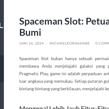
Spaceman Slot: Petua
LETNIO.COM
Bumi
JUNI 16, 2024
/
MICHAELKORSHAN88
/
0 COM
Spaceman Slot bukan hanya sebuah permain
membawa Anda menjelajahi galaksi yang p
Pragmatic Play, game ini adalah perpaduan an
luar angkasa yang memukau. Setiap putaran g
bintang-bintang yang berkilauan, menjelajahi k
Mengenal Lebih Jauh Fitur-Fit