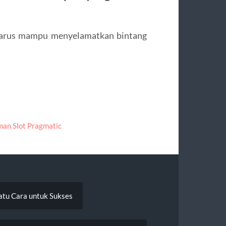
 harus mampu menyelamatkan bintang
an Slot Pragmatic
atu Cara untuk Sukses