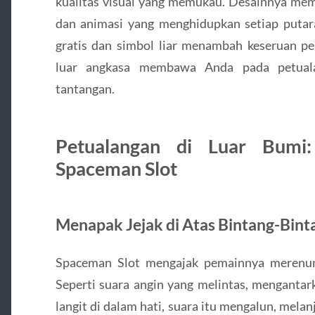
kualitas visual yang memukau. Desainnya mem
dan animasi yang menghidupkan setiap putaran
gratis dan simbol liar menambah keseruan pe
luar angkasa membawa Anda pada petua
tantangan.
Petualangan di Luar Bumi
Spaceman Slot
Menapak Jejak di Atas Bintang-Bint
Spaceman Slot mengajak pemainnya merenun
Seperti suara angin yang melintas, mengantar
langit di dalam hati, suara itu mengalun, mela