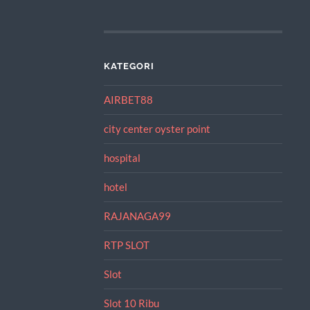
KATEGORI
AIRBET88
city center oyster point
hospital
hotel
RAJANAGA99
RTP SLOT
Slot
Slot 10 Ribu