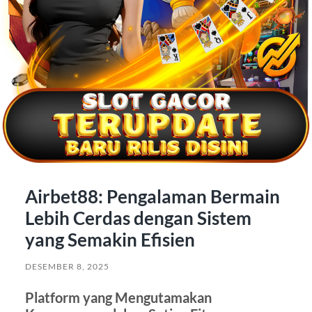
Airbet88: Pengalaman Bermain
Lebih Cerdas dengan Sistem
yang Semakin Efisien
DESEMBER 8, 2025
Platform yang Mengutamakan