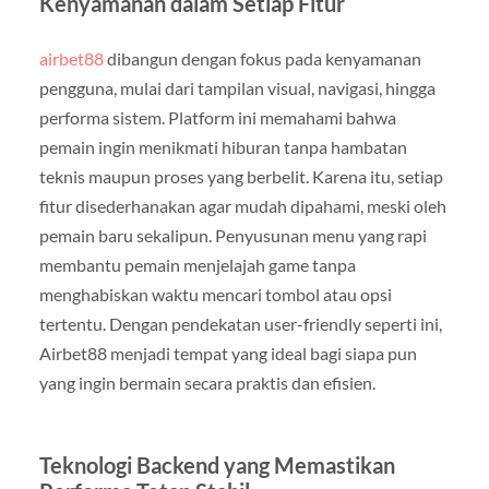
Kenyamanan dalam Setiap Fitur
airbet88
dibangun dengan fokus pada kenyamanan
pengguna, mulai dari tampilan visual, navigasi, hingga
performa sistem. Platform ini memahami bahwa
pemain ingin menikmati hiburan tanpa hambatan
teknis maupun proses yang berbelit. Karena itu, setiap
fitur disederhanakan agar mudah dipahami, meski oleh
pemain baru sekalipun. Penyusunan menu yang rapi
membantu pemain menjelajah game tanpa
menghabiskan waktu mencari tombol atau opsi
tertentu. Dengan pendekatan user-friendly seperti ini,
Airbet88 menjadi tempat yang ideal bagi siapa pun
yang ingin bermain secara praktis dan efisien.
Teknologi Backend yang Memastikan