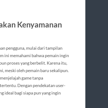
makan Kenyamanan
n pengguna, mulai dari tampilan
form ini memahami bahwa pemain ingin
n proses yang berbelit. Karena itu,
i, meski oleh pemain baru sekalipun.
menjelajah game tanpa
tertentu. Dengan pendekatan user-
ng ideal bagi siapa pun yang ingin