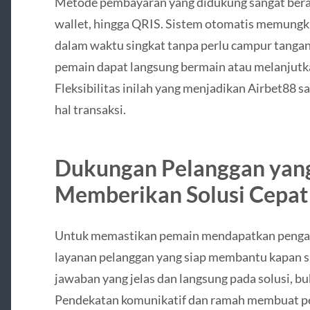
Metode pembayaran yang didukung sangat beraga
wallet, hingga QRIS. Sistem otomatis memungki
dalam waktu singkat tanpa perlu campur tang
pemain dapat langsung bermain atau melanjutk
Fleksibilitas inilah yang menjadikan Airbet88 sa
hal transaksi.
Dukungan Pelanggan yang
Memberikan Solusi Cepat
Untuk memastikan pemain mendapatkan pengal
layanan pelanggan yang siap membantu kapan s
jawaban yang jelas dan langsung pada solusi, b
Pendekatan komunikatif dan ramah membuat pe