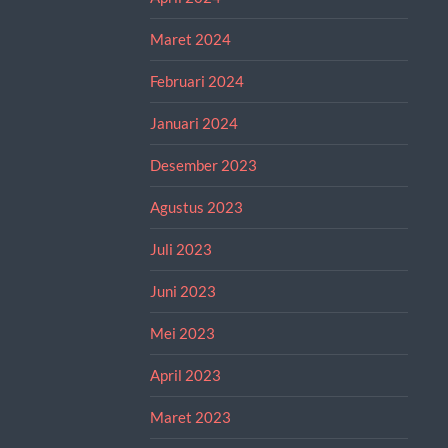
Maret 2024
Februari 2024
Januari 2024
Desember 2023
Agustus 2023
Juli 2023
Juni 2023
Mei 2023
April 2023
Maret 2023