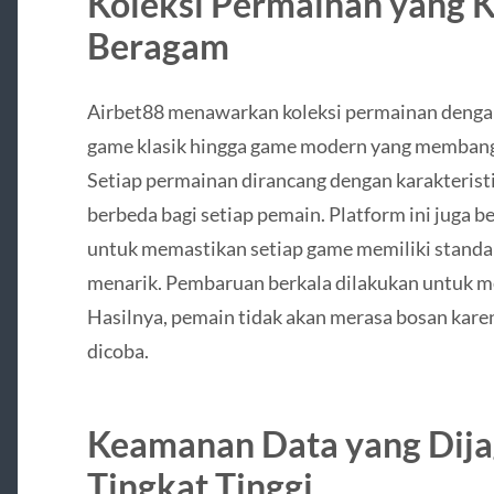
Koleksi Permainan yang 
Beragam
Airbet88 menawarkan koleksi permainan dengan 
game klasik hingga game modern yang membangga
Setiap permainan dirancang dengan karakteris
berbeda bagi setiap pemain. Platform ini juga b
untuk memastikan setiap game memiliki standar
menarik. Pembaruan berkala dilakukan untuk me
Hasilnya, pemain tidak akan merasa bosan karen
dicoba.
Keamanan Data yang Dija
Tingkat Tinggi