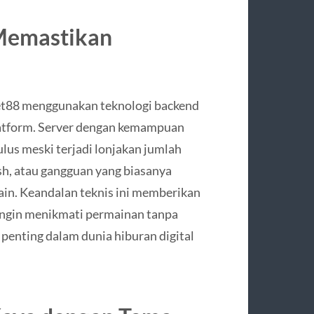
Memastikan
bet88 menggunakan teknologi backend
platform. Server dengan kemampuan
lus meski terjadi lonjakan jumlah
ash, atau gangguan yang biasanya
in. Keandalan teknis ini memberikan
 ingin menikmati permainan tanpa
 penting dalam dunia hiburan digital