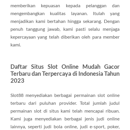
memberikan kepuasan kepada pelanggan dan
mengembangkan kualitas layanan. Itulah yang
menjadikan kami bertahan hingga sekarang. Dengan
penuh tanggung jawab, kami pasti selalu menjaga
kepercayaan yang telah diberikan oleh para member
kami.
Daftar Situs Slot Online Mudah Gacor
Terbaru dan Terpercaya di Indonesia Tahun
2023
Slot88 menyediakan berbagai permainan slot online
terbaru dari puluhan provider. Total jumlah judul
permainan slot di situs kami telah mencapai ribuan.
Kami juga menyediakan berbagai jenis judi online
lainnya, seperti judi bola online, judi e-sport, poker,