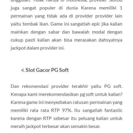
juga sangat populer di dunia Karena memiliki 1
permainan yang tidak ada di provider provider lain
yaitu tembak ikan. Game ini sangatlah epic jika kalian
mainkan dengan sabar dan bawalah modal dengan
cukup pasti kalian akan bisa merasakan dahsyatnya
jackpot dalam provider ini.
Slot Gacor PG Soft
Dan rekomendasi provider terakhir yaitu PG soft.
Kenapa kami merekomendasikan pg soft untuk kalian?
Karena game ini menyediakan ratusan permainan yang
memiliki rata rata RTP 97%. Itu sangatlah fantastic
karena dengan RTP sebesar itu peluang kalian untuk
meraih jackpot terbesar akan semakin besar.