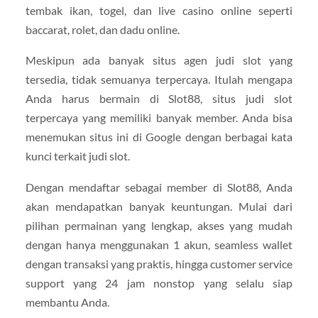
tembak ikan, togel, dan live casino online seperti
baccarat, rolet, dan dadu online.
Meskipun ada banyak situs agen judi slot yang
tersedia, tidak semuanya terpercaya. Itulah mengapa
Anda harus bermain di Slot88, situs judi slot
terpercaya yang memiliki banyak member. Anda bisa
menemukan situs ini di Google dengan berbagai kata
kunci terkait judi slot.
Dengan mendaftar sebagai member di Slot88, Anda
akan mendapatkan banyak keuntungan. Mulai dari
pilihan permainan yang lengkap, akses yang mudah
dengan hanya menggunakan 1 akun, seamless wallet
dengan transaksi yang praktis, hingga customer service
support yang 24 jam nonstop yang selalu siap
membantu Anda.