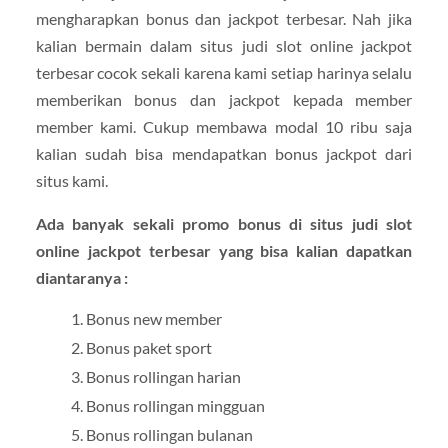
mengharapkan bonus dan jackpot terbesar. Nah jika
kalian bermain dalam situs judi slot online jackpot
terbesar cocok sekali karena kami setiap harinya selalu
memberikan bonus dan jackpot kepada member
member kami. Cukup membawa modal 10 ribu saja
kalian sudah bisa mendapatkan bonus jackpot dari
situs kami.
Ada banyak sekali promo bonus di situs judi slot
online jackpot terbesar yang bisa kalian dapatkan
diantaranya :
Bonus new member
Bonus paket sport
Bonus rollingan harian
Bonus rollingan mingguan
Bonus rollingan bulanan