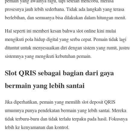
pemain yang awalnya ragu, tapi setelah mencoba, merasa
prosesnya jauh lebih sederhana. Tidak ada langkah yang terasa
berlebihan, dan semuanya bisa dilakukan dalam hitungan menit.
Hal seperti ini memberi kesan bahwa slot online kini mulai
mengikuti pola hidup digital yang serba cepat. Pemain tidak lagi
dituntut untuk menyesuaikan diri dengan sistem yang rumit, justru
sistemnya yang mengikuti kebutuhan pemain.
Slot QRIS sebagai bagian dari gaya
bermain yang lebih santai
Jika diperhatikan, pemain yang memilih slot deposit QRIS
umumnya punya pendekatan bermain yang lebih santai. Mereka
tidak terburu-buru dan tidak terlalu terpaku pada hasil. Fokusnya
lebih ke kenyamanan dan kontrol.