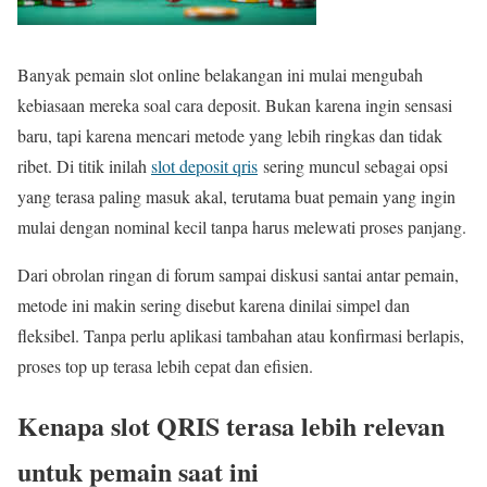
Banyak pemain slot online belakangan ini mulai mengubah
kebiasaan mereka soal cara deposit. Bukan karena ingin sensasi
baru, tapi karena mencari metode yang lebih ringkas dan tidak
ribet. Di titik inilah
slot deposit qris
sering muncul sebagai opsi
yang terasa paling masuk akal, terutama buat pemain yang ingin
mulai dengan nominal kecil tanpa harus melewati proses panjang.
Dari obrolan ringan di forum sampai diskusi santai antar pemain,
metode ini makin sering disebut karena dinilai simpel dan
fleksibel. Tanpa perlu aplikasi tambahan atau konfirmasi berlapis,
proses top up terasa lebih cepat dan efisien.
Kenapa slot QRIS terasa lebih relevan
untuk pemain saat ini