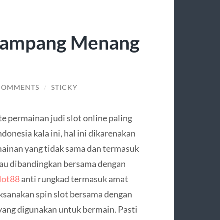
 Gampang Menang
COMMENTS
/
STICKY
e permainan judi slot online paling
donesia kala ini, hal ini dikarenakan
inan yang tidak sama dan termasuk
alau dibandingkan bersama dengan
lot88
anti rungkad termasuk amat
ksanakan spin slot bersama dengan
yang digunakan untuk bermain. Pasti