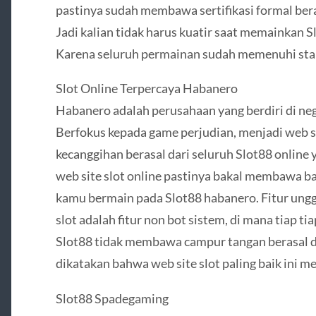
pastinya sudah membawa sertifikasi formal beras
Jadi kalian tidak harus kuatir saat memainkan Sl
Karena seluruh permainan sudah memenuhi sta
Slot Online Terpercaya Habanero
Habanero adalah perusahaan yang berdiri di nega
Berfokus kepada game perjudian, menjadi web si
kecanggihan berasal dari seluruh Slot88 online
web site slot online pastinya bakal membawa ba
kamu bermain pada Slot88 habanero. Fitur ungg
slot adalah fitur non bot sistem, di mana tiap t
Slot88 tidak membawa campur tangan berasal d
dikatakan bahwa web site slot paling baik ini 
Slot88 Spadegaming