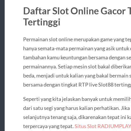
Daftar Slot Online Gacor 
Tertinggi
Permainan slot online merupakan game yang tepa
hanya semata-mata permainan yang asik untuk
tambahan kamu keuntungan bersama dengan seka
permainannya. Setiap mesin slot bakal diberika
beda, menjadi untuk kalian yang bakal bermain s
bersama dengan tingkat RTP live Slot88 tertingg
Seperti yang kita jelaskan banyak untuk memili
dari satu segi yang harus kalian perhatikan. Jik
selanjutnya tenang saja, dikarenakan tepat ini 
terpercaya yang tepat.
Situs Slot RADIUMPLA