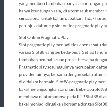
yang memberi tambahan banyak keuntungan pad
hanya keuntungan saja, kita termasuk memberi 
sensasional untuk kalian dapatkan. Tidak harus 
petunjuk daftar rtp slot online pragmatic play har
Slot Online Pragmatic Play
Slot pragmatic play menjadi tidak benar satu da
variasi Slot88 yang berbeda-beda. Setiap tahun
tambahan pembaharuan proses bersama dengan 
Pragmatic play sesungguhnya merupakan daftar S
provider lainnya, bersama dengan selalu utama
di didalam bermain. Slot88 pragmatic play menj
bakal melangsungkan taruhan. Beberapa Slot88 
membawa nilai umumnya pada RTP Slot88 di an
bakal menjadi dirugikan bersama dengan Slot88 