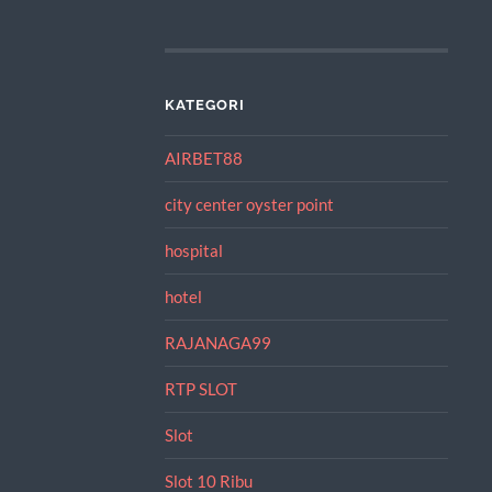
KATEGORI
AIRBET88
city center oyster point
hospital
hotel
RAJANAGA99
RTP SLOT
Slot
Slot 10 Ribu