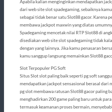
Apabila kalian menginginkan mendapatkan jack
dari web site slot spadegaming, sebaiknya ka
sebagai tidak benar satu Slot88 gacor. Karena pe
membawa jackpot maxwin yang diatas umumnya b
Spadegaming mencetak nilai RTP Slot88 di angk
disediakan web site slot spadegaming tidak ka
dengan yang lainnya. Jika kamu penasaran bersa
kamu sanggup langsung memainkan Slot88 gaco
Slot Terpopuler PG Soft
Situs Slot slot paling baik seperti pg soft sang
mendapatkan jackpot sensasional berasal dari me
pg slot membawa ratusan Slot88 gacor paling ba
menghadirkan 200 game paling baru untuk para
termasuk keamanan proses bermain, menyebabka