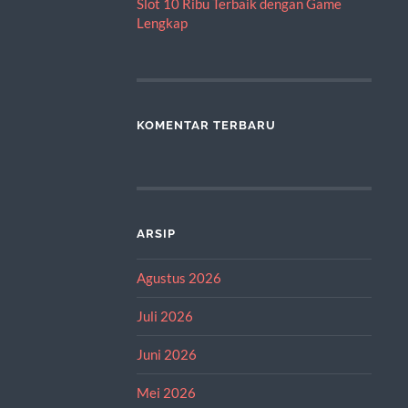
Slot 10 Ribu Terbaik dengan Game
Lengkap
KOMENTAR TERBARU
ARSIP
Agustus 2026
Juli 2026
Juni 2026
Mei 2026