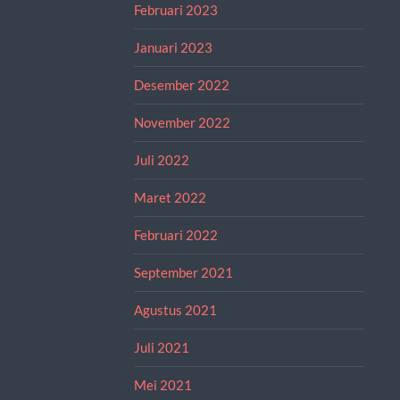
Februari 2023
Januari 2023
Desember 2022
November 2022
Juli 2022
Maret 2022
Februari 2022
September 2021
Agustus 2021
Juli 2021
Mei 2021