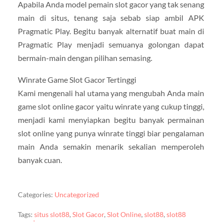
Apabila Anda model pemain slot gacor yang tak senang
main di situs, tenang saja sebab siap ambil APK
Pragmatic Play. Begitu banyak alternatif buat main di
Pragmatic Play menjadi semuanya golongan dapat
bermain-main dengan pilihan semasing.
Winrate Game Slot Gacor Tertinggi
Kami mengenali hal utama yang mengubah Anda main
game slot online gacor yaitu winrate yang cukup tinggi,
menjadi kami menyiapkan begitu banyak permainan
slot online yang punya winrate tinggi biar pengalaman
main Anda semakin menarik sekalian memperoleh
banyak cuan.
Categories:
Uncategorized
Tags:
situs slot88
,
Slot Gacor
,
Slot Online
,
slot88
,
slot88