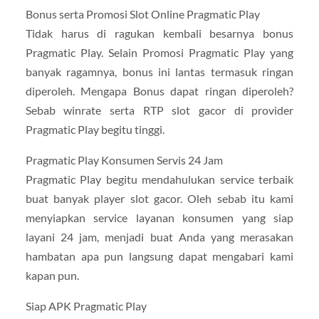
Bonus serta Promosi Slot Online Pragmatic Play
Tidak harus di ragukan kembali besarnya bonus
Pragmatic Play. Selain Promosi Pragmatic Play yang
banyak ragamnya, bonus ini lantas termasuk ringan
diperoleh. Mengapa Bonus dapat ringan diperoleh?
Sebab winrate serta RTP slot gacor di provider
Pragmatic Play begitu tinggi.
Pragmatic Play Konsumen Servis 24 Jam
Pragmatic Play begitu mendahulukan service terbaik
buat banyak player slot gacor. Oleh sebab itu kami
menyiapkan service layanan konsumen yang siap
layani 24 jam, menjadi buat Anda yang merasakan
hambatan apa pun langsung dapat mengabari kami
kapan pun.
Siap APK Pragmatic Play