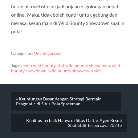
heran bila website ini jadi pujaan di golongan pejudi
online . Maka, tidak boleh kuatir untuk gabung dan
merasai kesan main di Wild Bounty Showdown saat ini
pula!
Categories:
Uncategorized
Tags:
demo wild bounty
,
slot wild bounty showdown
,
wild
bounty showdown
,
wild bounty showdown slot
« Keuntungan Besar dengan Strategi Bermain
Pragmatic di Situs Pola Spaceman
Kualitas Terbaik Hanya di Situs Daftar Agen Resmi
Sbobet88 Terpercaya 2024 »