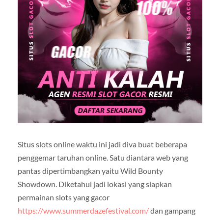
Situs slots online waktu ini jadi diva buat beberapa
penggemar taruhan online. Satu diantara web yang
pantas dipertimbangkan yaitu Wild Bounty
Showdown. Diketahui jadi lokasi yang siapkan
permainan slots yang gacor
https://www.summerdazefestival.com/
dan gampang