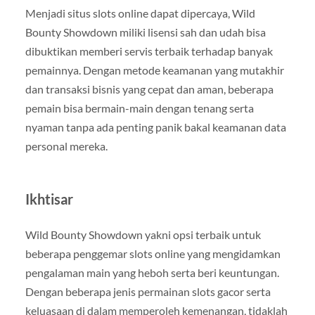
Menjadi situs slots online dapat dipercaya, Wild
Bounty Showdown miliki lisensi sah dan udah bisa
dibuktikan memberi servis terbaik terhadap banyak
pemainnya. Dengan metode keamanan yang mutakhir
dan transaksi bisnis yang cepat dan aman, beberapa
pemain bisa bermain-main dengan tenang serta
nyaman tanpa ada penting panik bakal keamanan data
personal mereka.
Ikhtisar
Wild Bounty Showdown yakni opsi terbaik untuk
beberapa penggemar slots online yang mengidamkan
pengalaman main yang heboh serta beri keuntungan.
Dengan beberapa jenis permainan slots gacor serta
keluasaan di dalam memperoleh kemenangan, tidaklah