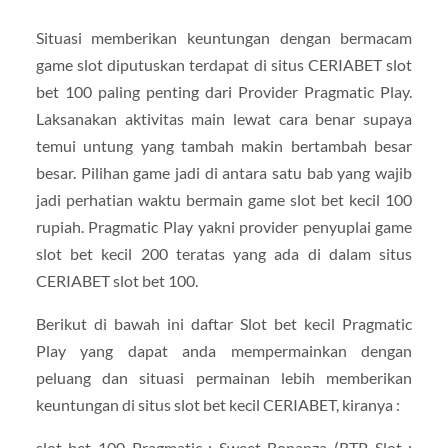
Situasi memberikan keuntungan dengan bermacam
game slot diputuskan terdapat di situs CERIABET slot
bet 100 paling penting dari Provider Pragmatic Play.
Laksanakan aktivitas main lewat cara benar supaya
temui untung yang tambah makin bertambah besar
besar. Pilihan game jadi di antara satu bab yang wajib
jadi perhatian waktu bermain game slot bet kecil 100
rupiah. Pragmatic Play yakni provider penyuplai game
slot bet kecil 200 teratas yang ada di dalam situs
CERIABET slot bet 100.
Berikut di bawah ini daftar Slot bet kecil Pragmatic
Play yang dapat anda mempermainkan dengan
peluang dan situasi permainan lebih memberikan
keuntungan di situs slot bet kecil CERIABET, kiranya :
slot bet 100 Pragmatic : Sweet Bonanza (RTP Slot :