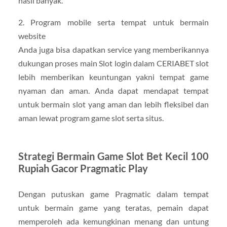
hasil banyak.
2. Program mobile serta tempat untuk bermain
website
Anda juga bisa dapatkan service yang memberikannya
dukungan proses main Slot login dalam CERIABET slot
lebih memberikan keuntungan yakni tempat game
nyaman dan aman. Anda dapat mendapat tempat
untuk bermain slot yang aman dan lebih fleksibel dan
aman lewat program game slot serta situs.
Strategi Bermain Game Slot Bet Kecil 100
Rupiah Gacor Pragmatic Play
Dengan putuskan game Pragmatic dalam tempat
untuk bermain game yang teratas, pemain dapat
memperoleh ada kemungkinan menang dan untung