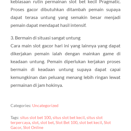
kebiasaan rutin permainan slot bet kecil Pragmatic.
Proses gacor dibutuhkan ditambah pemain supaya
dapat terasa untung yang semakin besar menjadi
pemain dapat mendapat hasil intensif.
3. Bermain di situasi sangat untung
Cara main slot gacor hari ini yang lainnya yang dapat
dikerjakan pemain ialah dengan mainkan game di
keadaan untung. Pemain diperlukan kerjakan proses
bermain di keadaan untung supaya dapat capai
kemungkinan dan peluang menang lebih ringan lewat
permainan di jam hokinya.
Categories:
Uncategorized
Tags:
situs slot bet 100
,
situs slot bet kecil
,
situs slot
terpercaya
,
slot
,
slot bet
,
Slot Bet 100
,
slot bet kecil
,
Slot
Gacor
,
Slot Online